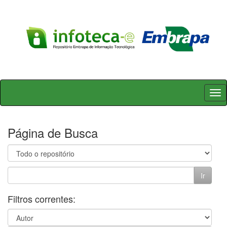
Skip
navigation
Página de Busca
Filtros correntes: