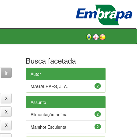
Busca facetada
Autor
MAGALHAES, J. A.
2
Assunto
Alimentação animal
2
Manihot Esculenta
2