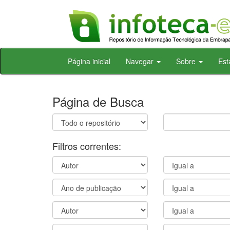
Skip
Página inicial
Navegar
Sobre
Est
navigation
Página de Busca
Filtros correntes: