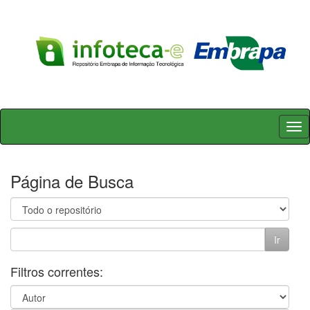
Skip
navigation
Página de Busca
Filtros correntes: