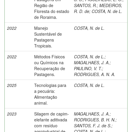
Região de
SANTOS, R.
;
MEDEIROS,
Floresta do estado
R. D. de
;
COSTA, N. de L.
de Roraima.
2022
Manejo
COSTA, N. de L.
Sustentável de
Pastagens
Tropicais.
2022
Métodos Físicos
COSTA, N. de L.
;
ou Químicos na
MAGALHAES, J. A.
;
Recuperação de
PAULINO, V. T.
;
Pastagens.
RODRIGUES, A. N. A.
2025
Tecnologias para
COSTA, N. de L.
a pecuária:
Alimentação
animal.
2023
Silagem de capim-
MAGALHAES, J. A.
;
elefante aditivada
RODRIGUES, B. H. N.
;
com resíduo
SANTOS, F. J. de S.
;
agroindustrial de
COSTA, N. de L.
;