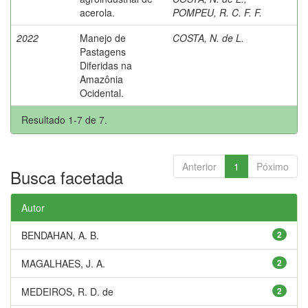
acerola.
POMPEU, R. C. F. F.
2022
Manejo de
COSTA, N. de L.
Pastagens
Diferidas na
Amazônia
Ocidental.
Resultado 1-7 de 7.
Anterior
1
Póximo
Busca facetada
Autor
BENDAHAN, A. B.
2
MAGALHAES, J. A.
2
MEDEIROS, R. D. de
2