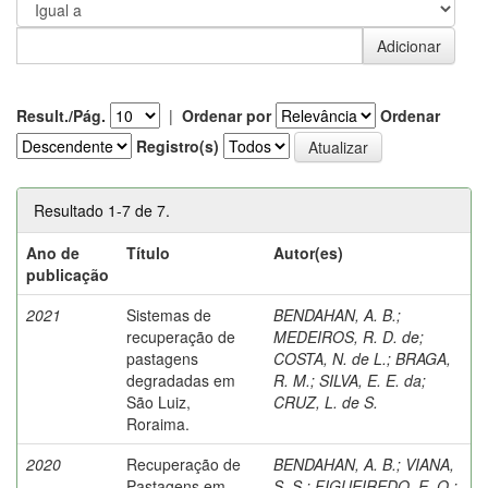
Result./Pág.
|
Ordenar por
Ordenar
Registro(s)
Resultado 1-7 de 7.
Ano de
Título
Autor(es)
publicação
2021
Sistemas de
BENDAHAN, A. B.
;
recuperação de
MEDEIROS, R. D. de
;
pastagens
COSTA, N. de L.
;
BRAGA,
degradadas em
R. M.
;
SILVA, E. E. da
;
São Luiz,
CRUZ, L. de S.
Roraima.
2020
Recuperação de
BENDAHAN, A. B.
;
VIANA,
Pastagens em
S. S.
;
FIGUEIREDO, E. O.
;