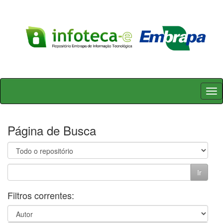
Skip
navigation
Página de Busca
Filtros correntes: