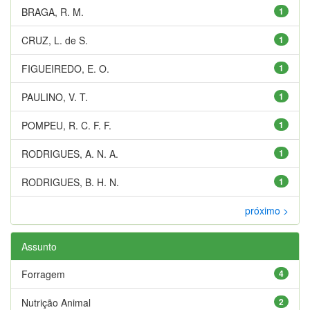
BRAGA, R. M.
1
CRUZ, L. de S.
1
FIGUEIREDO, E. O.
1
PAULINO, V. T.
1
POMPEU, R. C. F. F.
1
RODRIGUES, A. N. A.
1
RODRIGUES, B. H. N.
1
próximo >
Assunto
Forragem
4
Nutrição Animal
2