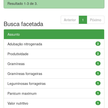
Resultado 1-3 de 3.
Anterior
1
Póximo
Busca facetada
Assunto
Adubação nitrogenada
2
Produtividade
2
Gramíneas
1
Gramíneas forrageiras
1
Leguminosas forrageiras
1
Panicum maximum
1
Valor nutritivo
1