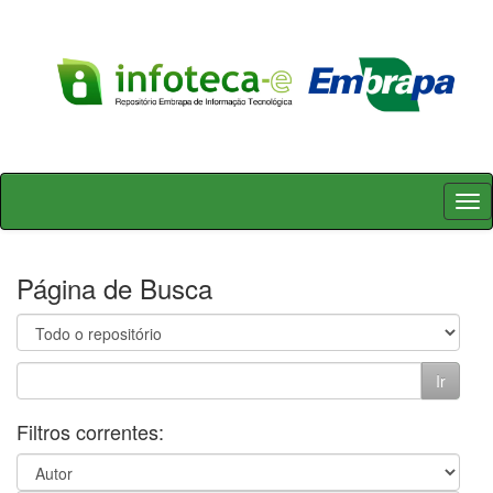
Skip
navigation
Página de Busca
Filtros correntes: