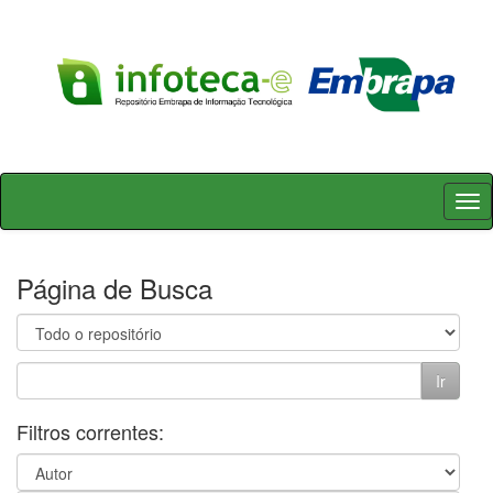
Skip
navigation
Página de Busca
Filtros correntes: