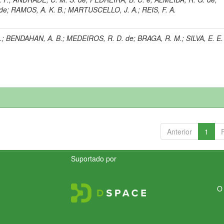
de
;
RAMOS, A. K. B.
;
MARTUSCELLO, J. A.
;
REIS, F. A.
.
;
BENDAHAN, A. B.
;
MEDEIROS, R. D. de
;
BRAGA, R. M.
;
SILVA, E. E.
Anterior
1
Suportado por
O 