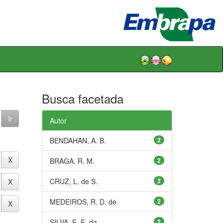
Busca facetada
Autor
BENDAHAN, A. B.
2
BRAGA, R. M.
2
CRUZ, L. de S.
2
MEDEIROS, R. D. de
2
SILVA, E. E. da
2