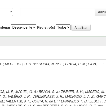
rdenar
Registro(s)
B.
;
MEDEIROS, R. D. de
;
COSTA, N. de L.
;
BRAGA, R. M.
;
SILVA, E. E.
S, M. F.
;
MACIEL, G. A.
;
BRAGA, G. J.
;
ZIMMER, A. H.
;
MACEDO, M. 
. D.
;
VALÉRIO, J. R.
;
VERZIGNASSI, J. R.
;
MACHADO, L. A. Z.
;
GARCI
 M.
;
VALENTIM, J. F.
;
COSTA, N. de L.
;
FERNANDES, F. D.
;
LEDO, F. J
 P.
;
ANDRADE, C. M. S. de
;
PEDREIRA, B. C. e
;
ALMEIDA, R. G. de
;