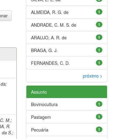
ALMEIDA, R. G. de
1
ANDRADE, C. M. S. de
1
ARAUJO, A. R. de
1
BRAGA, G. J.
1
FERNANDES, C. D.
1
próximo >
 da
;
Assunto
Bovinocultura
1
Pastagem
1
C. M.
;
A, R.
Pecuária
1
. da S.
;