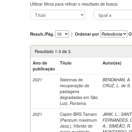
Utilizar filtros para refinar o resultado de busca.
Result./Pág.
|
Ordenar por
O
Resultado 1-3 de 3.
Ano de
Título
Autor(es)
publicação
2021
Sistemas de
BENDAHAN, A. 
recuperação de
CRUZ, L. de S.
pastagens
degradadas em São
Luiz, Roraima.
2021
Capim-BRS Tamani
JANK, L.
;
SANTO
(Panicum maximum
FERNANDES, C
Jacq.), híbrido de
A.
;
SIMEÃO, R.
maior qualidade,
MONTARDO, D.