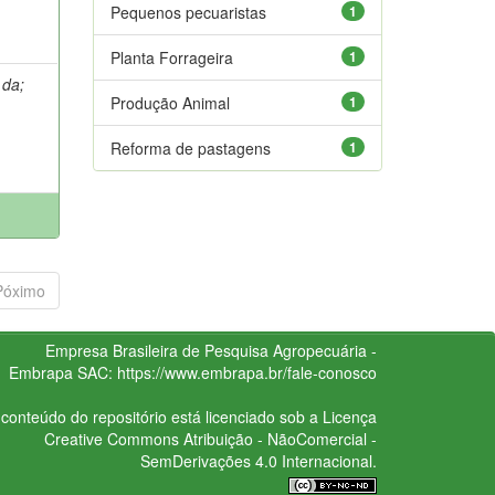
Pequenos pecuaristas
1
Planta Forrageira
1
 da
;
Produção Animal
1
Reforma de pastagens
1
Póximo
Empresa Brasileira de Pesquisa Agropecuária -
Embrapa
SAC:
https://www.embrapa.br/fale-conosco
conteúdo do repositório está licenciado sob a Licença
Creative Commons
Atribuição - NãoComercial -
SemDerivações 4.0 Internacional.