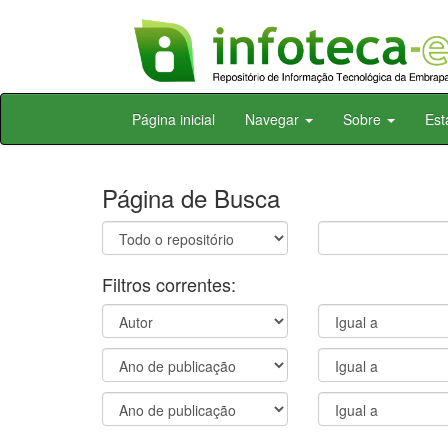
Skip
Página inicial
Navegar
Sobre
Est
navigation
Página de Busca
Filtros correntes: