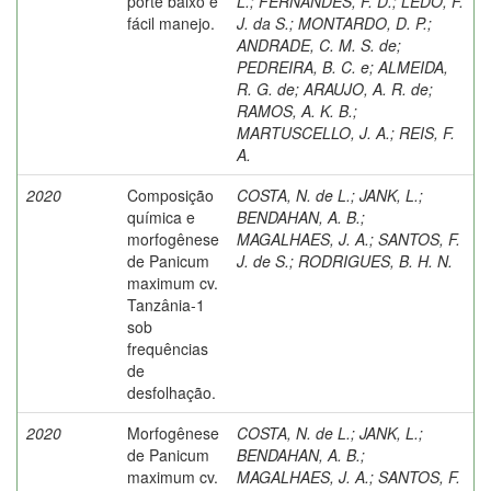
porte baixo e
L.
;
FERNANDES, F. D.
;
LEDO, F.
fácil manejo.
J. da S.
;
MONTARDO, D. P.
;
ANDRADE, C. M. S. de
;
PEDREIRA, B. C. e
;
ALMEIDA,
R. G. de
;
ARAUJO, A. R. de
;
RAMOS, A. K. B.
;
MARTUSCELLO, J. A.
;
REIS, F.
A.
2020
Composição
COSTA, N. de L.
;
JANK, L.
;
química e
BENDAHAN, A. B.
;
morfogênese
MAGALHAES, J. A.
;
SANTOS, F.
de Panicum
J. de S.
;
RODRIGUES, B. H. N.
maximum cv.
Tanzânia-1
sob
frequências
de
desfolhação.
2020
Morfogênese
COSTA, N. de L.
;
JANK, L.
;
de Panicum
BENDAHAN, A. B.
;
maximum cv.
MAGALHAES, J. A.
;
SANTOS, F.