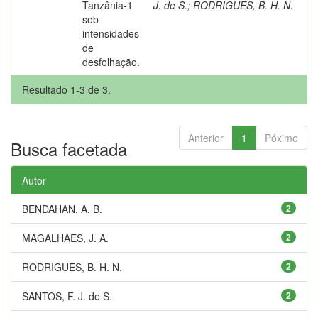
Tanzânia-1
J. de S.
;
RODRIGUES, B. H. N.
sob
intensidades
de
desfolhação.
Resultado 1-3 de 3.
Anterior
1
Póximo
Busca facetada
Autor
BENDAHAN, A. B.
2
MAGALHAES, J. A.
2
RODRIGUES, B. H. N.
2
SANTOS, F. J. de S.
2