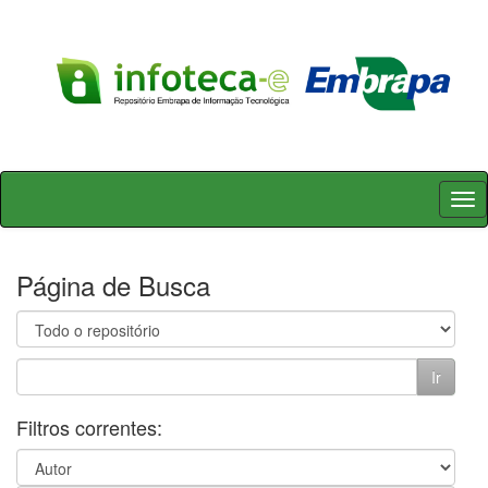
Skip
navigation
Página de Busca
Filtros correntes: