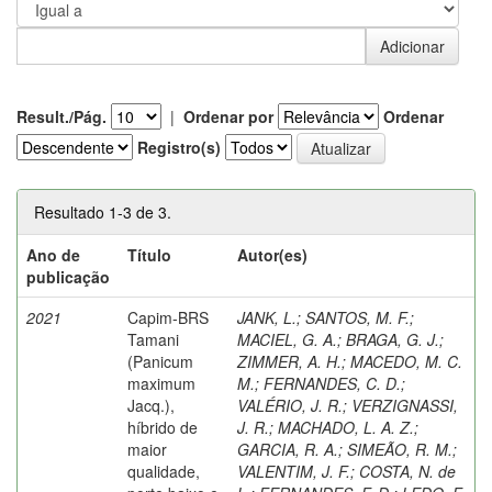
Result./Pág.
|
Ordenar por
Ordenar
Registro(s)
Resultado 1-3 de 3.
Ano de
Título
Autor(es)
publicação
2021
Capim-BRS
JANK, L.
;
SANTOS, M. F.
;
Tamani
MACIEL, G. A.
;
BRAGA, G. J.
;
(Panicum
ZIMMER, A. H.
;
MACEDO, M. C.
maximum
M.
;
FERNANDES, C. D.
;
Jacq.),
VALÉRIO, J. R.
;
VERZIGNASSI,
híbrido de
J. R.
;
MACHADO, L. A. Z.
;
maior
GARCIA, R. A.
;
SIMEÃO, R. M.
;
qualidade,
VALENTIM, J. F.
;
COSTA, N. de