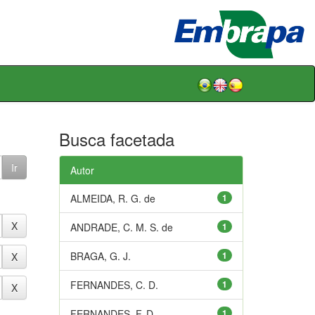
Busca facetada
Autor
ALMEIDA, R. G. de
1
ANDRADE, C. M. S. de
1
BRAGA, G. J.
1
FERNANDES, C. D.
1
FERNANDES, F. D.
1