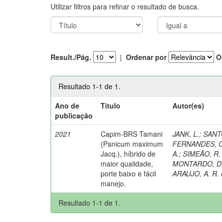
Utilizar filtros para refinar o resultado de busca.
Result./Pág.
|
Ordenar por
O
Resultado 1-1 de 1.
Ano de
Título
Autor(es)
publicação
2021
Capim-BRS Tamani
JANK, L.
;
SANTO
(Panicum maximum
FERNANDES, C
Jacq.), híbrido de
A.
;
SIMEÃO, R.
maior qualidade,
MONTARDO, D.
porte baixo e fácil
ARAUJO, A. R. 
manejo.
Resultado 1-1 de 1.