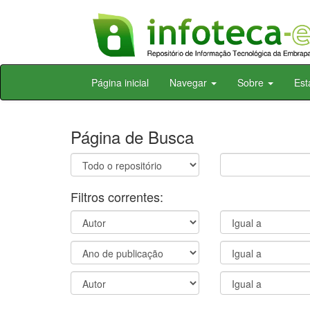
Skip
Página inicial
Navegar
Sobre
Est
navigation
Página de Busca
Filtros correntes: