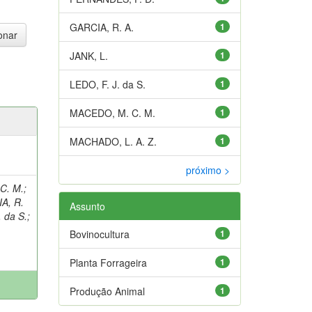
GARCIA, R. A.
1
JANK, L.
1
LEDO, F. J. da S.
1
MACEDO, M. C. M.
1
MACHADO, L. A. Z.
1
próximo >
C. M.
;
A, R.
Assunto
. da S.
;
Bovinocultura
1
Planta Forrageira
1
Produção Animal
1