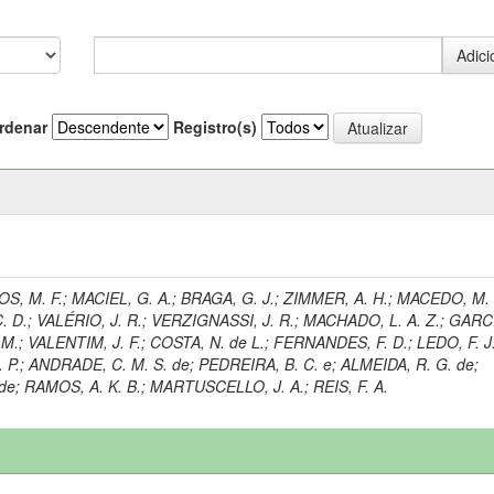
rdenar
Registro(s)
S, M. F.
;
MACIEL, G. A.
;
BRAGA, G. J.
;
ZIMMER, A. H.
;
MACEDO, M. 
. D.
;
VALÉRIO, J. R.
;
VERZIGNASSI, J. R.
;
MACHADO, L. A. Z.
;
GARCI
 M.
;
VALENTIM, J. F.
;
COSTA, N. de L.
;
FERNANDES, F. D.
;
LEDO, F. J
 P.
;
ANDRADE, C. M. S. de
;
PEDREIRA, B. C. e
;
ALMEIDA, R. G. de
;
de
;
RAMOS, A. K. B.
;
MARTUSCELLO, J. A.
;
REIS, F. A.