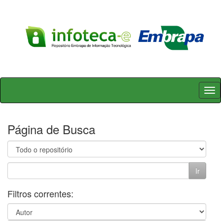
Skip
navigation
Página de Busca
Filtros correntes: