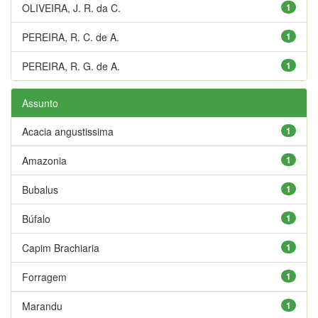
OLIVEIRA, J. R. da C.
1
PEREIRA, R. C. de A.
1
PEREIRA, R. G. de A.
1
Assunto
Acacia angustissima
1
Amazonia
1
Bubalus
1
Búfalo
1
Capim Brachiaria
1
Forragem
1
Marandu
1