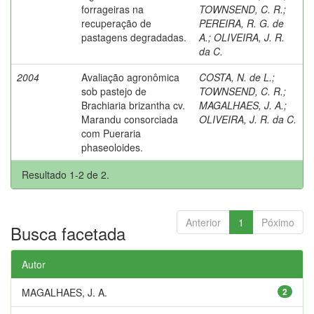
forrageiras na
TOWNSEND, C. R.
;
recuperação de
PEREIRA, R. G. de
pastagens degradadas.
A.
;
OLIVEIRA, J. R.
da C.
2004
Avaliação agronômica
COSTA, N. de L.
;
sob pastejo de
TOWNSEND, C. R.
;
Brachiaria brizantha cv.
MAGALHAES, J. A.
;
Marandu consorciada
OLIVEIRA, J. R. da C.
com Pueraria
phaseoloides.
Resultado 1-2 de 2.
Anterior
1
Póximo
Busca facetada
Autor
MAGALHAES, J. A.
2