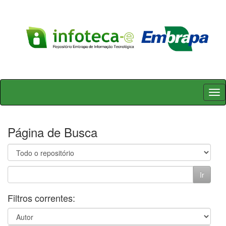
Skip
navigation
Página de Busca
Filtros correntes: