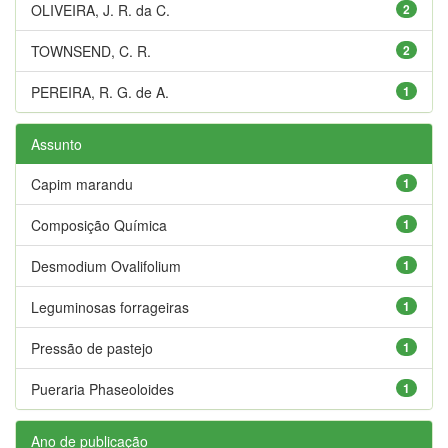
OLIVEIRA, J. R. da C.
2
TOWNSEND, C. R.
2
PEREIRA, R. G. de A.
1
Assunto
Capim marandu
1
Composição Química
1
Desmodium Ovalifolium
1
Leguminosas forrageiras
1
Pressão de pastejo
1
Pueraria Phaseoloides
1
Ano de publicação