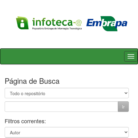
Skip
navigation
Página de Busca
Filtros correntes: