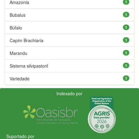
Amazonia
1
Bubalus
1
Búfalo
1
Capim Brachiaria
1
Marandu
1
Sistema silvipastoril
1
Variedade
1
Indexado por
Suportado por