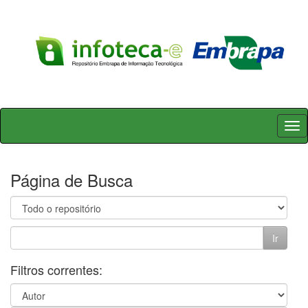
Skip
navigation
Página de Busca
Filtros correntes: