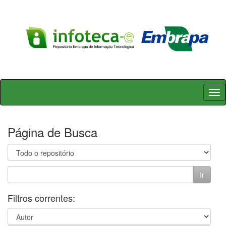
Skip
navigation
Página de Busca
Filtros correntes: