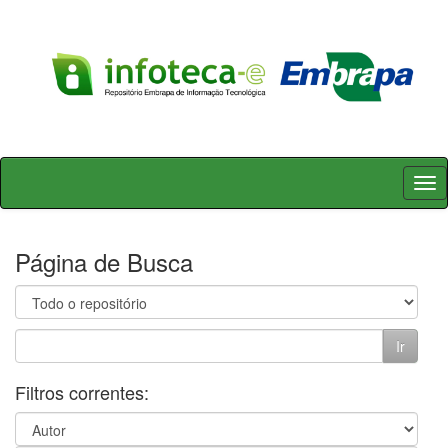
Skip
navigation
Página de Busca
Filtros correntes: