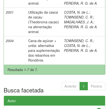
animal.
PEREIRA, R. G. de A.
2001
Utilização da casca
COSTA, N. de L.
;
de cacau
TOWNSEND, C. R.
;
(Theobroma cacao)
MAGALHAES, J. A.
;
na alimentação
PEREIRA, R. G. de A.
animal.
2004
Cana-de-açúcar +
TOWNSEND, C. R.
;
uréia: alternativa
COSTA, N. de L.
;
para suplementação
PEREIRA, R. G. de A.
dos rebanhos em
Rondônia.
Resultado 1-7 de 7.
Anterior
1
Póximo
Busca facetada
Autor