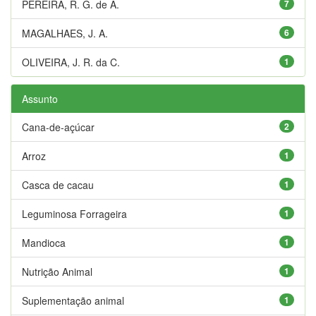
PEREIRA, R. G. de A.
7
MAGALHAES, J. A.
6
OLIVEIRA, J. R. da C.
1
Assunto
Cana-de-açúcar
2
Arroz
1
Casca de cacau
1
Leguminosa Forrageira
1
Mandioca
1
Nutrição Animal
1
Suplementação animal
1