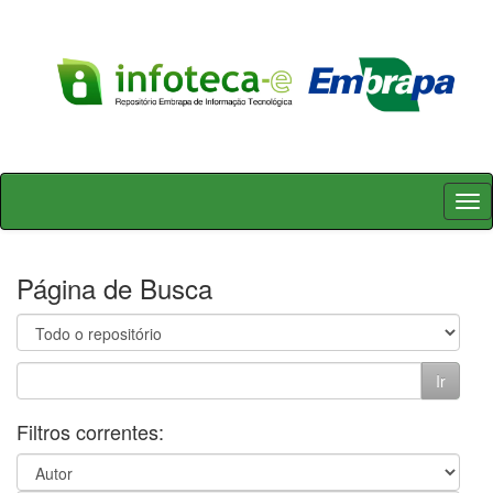
Skip
navigation
Página de Busca
Filtros correntes: