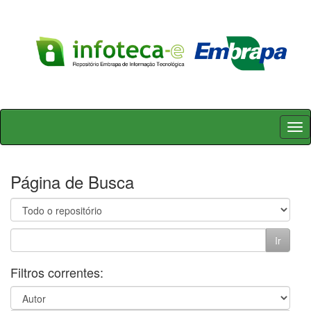
Skip
navigation
Página de Busca
Filtros correntes: