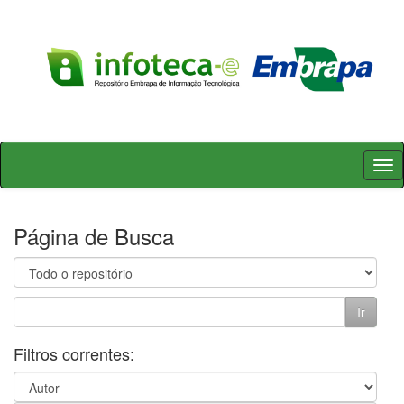
Skip
navigation
Página de Busca
Filtros correntes: