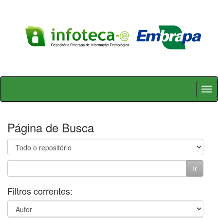
Skip
navigation
Página de Busca
Filtros correntes: