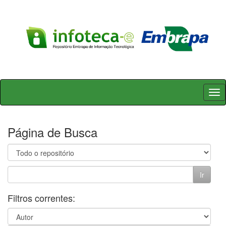
Skip
navigation
Página de Busca
Filtros correntes: