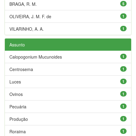
BRAGA, R. M.
5
OLIVEIRA, J. M. F. de
1
VILARINHO, A. A.
1
Assunto
Calopogonium Mucunoides
1
Centrosema
1
Luces
1
Ovinos
1
Pecuária
1
Produção
1
Roraima
1