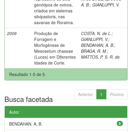
genótipos de ovinos,
A. B.
;
GIANLUPPI, V.
criados em sistemas
silvipastoris, nas
savanas de Roraima.
2009
Produção de
COSTA, N. de L.
;
Forragem e
GIANLUPPI, V.
;
Morfogênese de
BENDAHAN, A. B.
;
Mesosetum chaseae
BRAGA, R. M.
;
(Luces) em Diferentes
MATTOS, P. S. R. de
Idades de Corte.
Resultado 1-5 de 5.
Anterior
1
Póximo
Busca facetada
Autor
BENDAHAN, A. B.
5