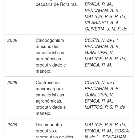
pecuária de Roraima.
BRAGA, R. M.
;
BENDAHAN, A. B.
;
MATTOS, P. S. R. de
;
VILARINHO, A. A.
;
OLIVEIRA, J. M. F. de
2009
Calopogonium
COSTA, N. de L.
;
mucunoides:
BENDAHAN, A. B.
;
características
GIANLUPPI, V.
;
agronômicas,
MATTOS, P. S. R. de
;
produtividade e
BRAGA, R. M.
manejo.
2009
Centrosema
COSTA, N. de L.
;
macrocarpum:
BENDAHAN, A. B.
;
características
GIANLUPPI, V.
;
agronômicas,
BRAGA, R. M.
;
produtividade e
MATTOS, P. S. R. de
manejo.
2009
Desempenho
MATTOS, P. S. R. de
;
produtivo e
BRAGA, R. M.
;
COSTA,
reprodutivo de dois
N. de L.
;
BENDAHAN,