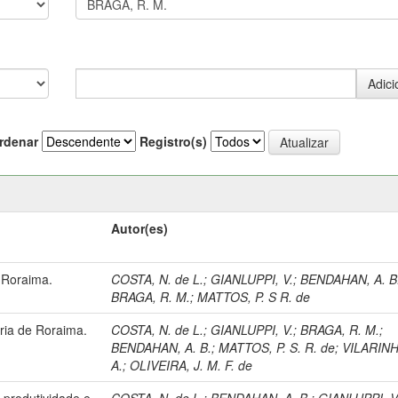
rdenar
Registro(s)
Autor(es)
 Roraima.
COSTA, N. de L.
;
GIANLUPPI, V.
;
BENDAHAN, A. B
BRAGA, R. M.
;
MATTOS, P. S R. de
ária de Roraima.
COSTA, N. de L.
;
GIANLUPPI, V.
;
BRAGA, R. M.
;
BENDAHAN, A. B.
;
MATTOS, P. S. R. de
;
VILARINH
A.
;
OLIVEIRA, J. M. F. de
 produtividade e
COSTA, N. de L.
;
BENDAHAN, A. B.
;
GIANLUPPI, V