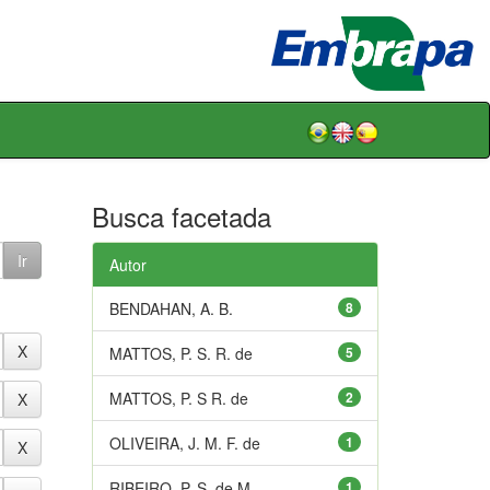
Busca facetada
Autor
BENDAHAN, A. B.
8
MATTOS, P. S. R. de
5
MATTOS, P. S R. de
2
OLIVEIRA, J. M. F. de
1
RIBEIRO, P. S. de M.
1