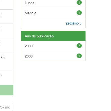
Luces
1
Manejo
1
.
;
próximo >
.
;
Ano de publicação
.
;
2009
7
2008
1
 L.
;
.
;
Póximo