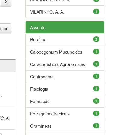
VILARINHO, A. A.
1
Assunto
Roraima
2
Calopogonium Mucunoides
1
Características Agronômicas
1
Centrosema
1
Fisiologia
1
.
;
Formação
1
Forrageiras tropicais
1
O, A.
Gramíneas
1
.
;