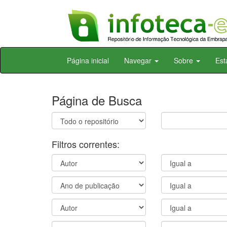
Skip
Página inicial
Navegar
Sobre
Est
navigation
Página de Busca
Filtros correntes: