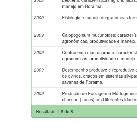
manejo em Roraima.
2009
Fisiologia e manejo de gramíneas forra
2009
Calopogonium mucunoides: caracterís
agronômicas, produtividade e manejo.
2009
Centrosema macrocarpum: característ
agronômicas, produtividade e manejo.
2009
Desempenho produtivo e reprodutivo d
de ovinos, criados em sistemas silvipas
savanas de Roraima.
2009
Produção de Forragem e Morfogênes
chaseae (Luces) em Diferentes Idades
Resultado 1-8 de 8.