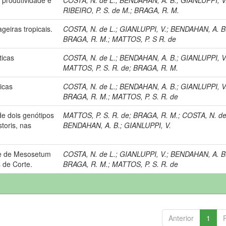
RIBEIRO, P. S. de M.
;
BRAGA, R. M.
geiras tropicais.
COSTA, N. de L.
;
GIANLUPPI, V.
;
BENDAHAN, A. B
BRAGA, R. M.
;
MATTOS, P. S R. de
ticas
COSTA, N. de L.
;
BENDAHAN, A. B.
;
GIANLUPPI, V
MATTOS, P. S. R. de
;
BRAGA, R. M.
icas
COSTA, N. de L.
;
BENDAHAN, A. B.
;
GIANLUPPI, V
BRAGA, R. M.
;
MATTOS, P. S. R. de
e dois genótipos
MATTOS, P. S. R. de
;
BRAGA, R. M.
;
COSTA, N. de
toris, nas
BENDAHAN, A. B.
;
GIANLUPPI, V.
e de Mesosetum
COSTA, N. de L.
;
GIANLUPPI, V.
;
BENDAHAN, A. B
 de Corte.
BRAGA, R. M.
;
MATTOS, P. S. R. de
Anterior
1