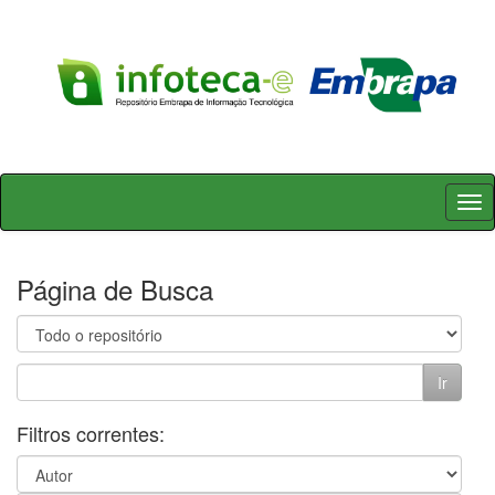
Skip
navigation
Página de Busca
Filtros correntes: