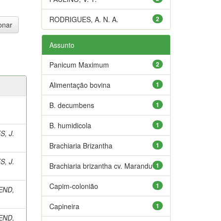
RODRIGUES, A. N. A.
2
Assunto
Panicum Maximum
2
Alimentação bovina
1
B. decumbens
1
B. humidicola
1
, J.
Brachiaria Brizantha
1
, J.
Brachiaria brizantha cv. Marandu
1
Capim-colonião
1
END,
Capineira
1
END,