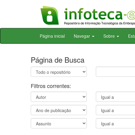
Skip
Página inicial
Navegar
Sobre
Est
navigation
Página de Busca
Filtros correntes: