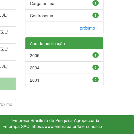
Carga animal
1
 A.
;
Centrosema
1
próximo >
, J.
Ano de publicação
, J.
2005
1
 A.
;
2004
5
2001
2
Póximo
Empresa Brasileira de Pesquisa Agropecuária -
Embrapa
SAC:
https://www.embrapa.br/fale-conosco