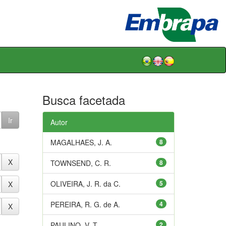
Busca facetada
Autor
MAGALHAES, J. A.
8
TOWNSEND, C. R.
8
OLIVEIRA, J. R. da C.
5
PEREIRA, R. G. de A.
4
PAULINO, V. T.
2