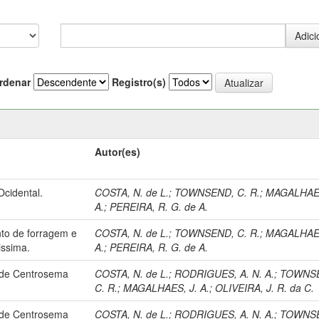
rdenar
Registro(s)
Autor(es)
Ocidental.
COSTA, N. de L.
;
TOWNSEND, C. R.
;
MAGALHAES
A.
;
PEREIRA, R. G. de A.
nto de forragem e
COSTA, N. de L.
;
TOWNSEND, C. R.
;
MAGALHAES
issima.
A.
;
PEREIRA, R. G. de A.
 de Centrosema
COSTA, N. de L.
;
RODRIGUES, A. N. A.
;
TOWNS
C. R.
;
MAGALHAES, J. A.
;
OLIVEIRA, J. R. da C.
 de Centrosema
COSTA, N. de L.
;
RODRIGUES, A. N. A.
;
TOWNS