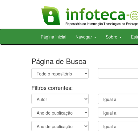
Skip
Página inicial
Navegar
Sobre
Est
navigation
Página de Busca
Filtros correntes: