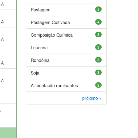
 A.
Pastagem
5
 A.
Pastagem Cultivada
4
Composição Química
3
 A.
Leucena
3
Rondônia
3
 A.
Soja
3
 A.
Alimentação ruminantes
2
próximo >
.
;