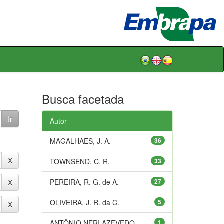
Busca facetada
Autor
MAGALHAES, J. A.
36
TOWNSEND, C. R.
33
PEREIRA, R. G. de A.
27
OLIVEIRA, J. R. da C.
5
ANTÔNIO NERI AZEVEDO
1