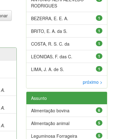
RODRIGUES
BEZERRA, E. E. A.
1
BRITO, E. A. da S.
1
COSTA, R. S. C. da
1
LEONIDAS, F. das C.
1
LIMA, J. A. de S.
1
próximo >
 A.
Assunto
 A.
Alimentação bovina
6
Alimentação animal
5
 A.
Leguminosa Forrageira
5