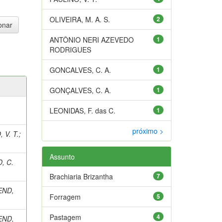
OLIVEIRA, M. A. S.
2
ANTÔNIO NERI AZEVEDO
1
RODRIGUES
GONCALVES, C. A.
1
GONÇALVES, C. A.
1
LEONIDAS, F. das C.
1
próximo >
 V. T.
;
Assunto
, C.
Brachiaria Brizantha
7
END,
Forragem
5
Pastagem
4
END,