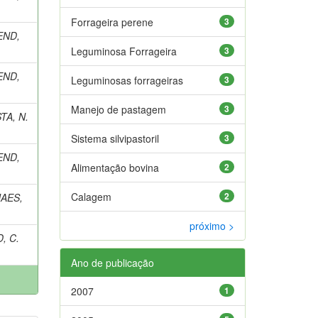
Forrageira perene
3
END,
Leguminosa Forrageira
3
END,
Leguminosas forrageiras
3
Manejo de pastagem
3
TA, N.
Sistema silvipastoril
3
END,
Alimentação bovina
2
Calagem
2
AES,
próximo >
, C.
Ano de publicação
2007
1