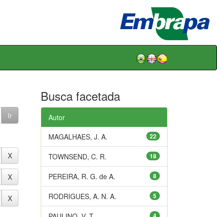
Busca facetada
Autor
MAGALHAES, J. A.
22
TOWNSEND, C. R.
18
PEREIRA, R. G. de A.
8
RODRIGUES, A. N. A.
5
PAULINO, V. T.
4