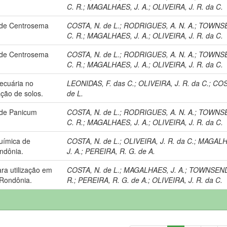
C. R.
;
MAGALHAES, J. A.
;
OLIVEIRA, J. R. da C.
 de Centrosema
COSTA, N. de L.
;
RODRIGUES, A. N. A.
;
TOWNS
C. R.
;
MAGALHAES, J. A.
;
OLIVEIRA, J. R. da C.
 de Centrosema
COSTA, N. de L.
;
RODRIGUES, A. N. A.
;
TOWNS
C. R.
;
MAGALHAES, J. A.
;
OLIVEIRA, J. R. da C.
pecuária no
LEONIDAS, F. das C.
;
OLIVEIRA, J. R. da C.
;
COS
ção de solos.
de L.
 de Panicum
COSTA, N. de L.
;
RODRIGUES, A. N. A.
;
TOWNS
C. R.
;
MAGALHAES, J. A.
;
OLIVEIRA, J. R. da C.
uímica de
COSTA, N. de L.
;
OLIVEIRA, J. R. da C.
;
MAGALH
ndônia.
J. A.
;
PEREIRA, R. G. de A.
ra utilização em
COSTA, N. de L.
;
MAGALHAES, J. A.
;
TOWNSEND
 Rondônia.
R.
;
PEREIRA, R. G. de A.
;
OLIVEIRA, J. R. da C.