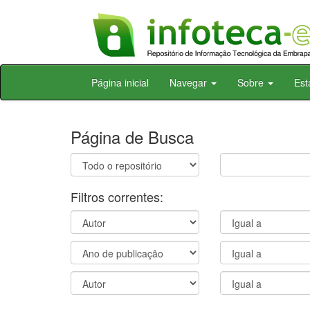
Skip
Página inicial
Navegar
Sobre
Est
navigation
Página de Busca
Filtros correntes: