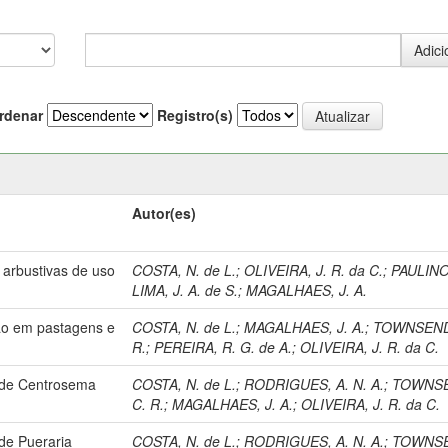
rdenar
Registro(s)
Autor(es)
arbustivas de uso
COSTA, N. de L.
;
OLIVEIRA, J. R. da C.
;
PAULINO,
LIMA, J. A. de S.
;
MAGALHAES, J. A.
ção em pastagens e
COSTA, N. de L.
;
MAGALHAES, J. A.
;
TOWNSEND
R.
;
PEREIRA, R. G. de A.
;
OLIVEIRA, J. R. da C.
 de Centrosema
COSTA, N. de L.
;
RODRIGUES, A. N. A.
;
TOWNS
C. R.
;
MAGALHAES, J. A.
;
OLIVEIRA, J. R. da C.
de Pueraria
COSTA, N. de L.
;
RODRIGUES, A. N. A.
;
TOWNS