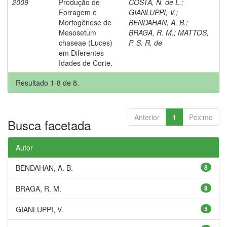
2009
Produção de
COSTA, N. de L.
;
Forragem e
GIANLUPPI, V.
;
Morfogênese de
BENDAHAN, A. B.
;
Mesosetum
BRAGA, R. M.
;
MATTOS,
chaseae (Luces)
P. S. R. de
em Diferentes
Idades de Corte.
Resultado 1-8 de 8.
Anterior
1
Póximo
Busca facetada
Autor
BENDAHAN, A. B.
8
BRAGA, R. M.
8
GIANLUPPI, V.
5