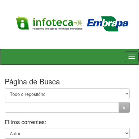
Skip
navigation
Página de Busca
Filtros correntes: