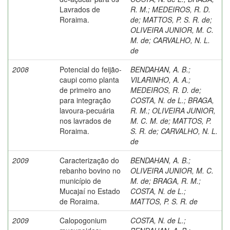
Lavrados de
R. M.
;
MEDEIROS, R. D.
Roraima.
de
;
MATTOS, P. S. R. de
;
OLIVEIRA JUNIOR, M. C.
M. de
;
CARVALHO, N. L.
de
2008
Potencial do feijão-
BENDAHAN, A. B.
;
caupi como planta
VILARINHO, A. A.
;
de primeiro ano
MEDEIROS, R. D. de
;
para integração
COSTA, N. de L.
;
BRAGA,
lavoura-pecuária
R. M.
;
OLIVEIRA JUNIOR,
nos lavrados de
M. C. M. de
;
MATTOS, P.
Roraima.
S. R. de
;
CARVALHO, N. L.
de
2009
Caracterização do
BENDAHAN, A. B.
;
rebanho bovino no
OLIVEIRA JUNIOR, M. C.
município de
M. de
;
BRAGA, R. M.
;
Mucajaí no Estado
COSTA, N. de L.
;
de Roraima.
MATTOS, P. S. R. de
2009
Calopogonium
COSTA, N. de L.
;