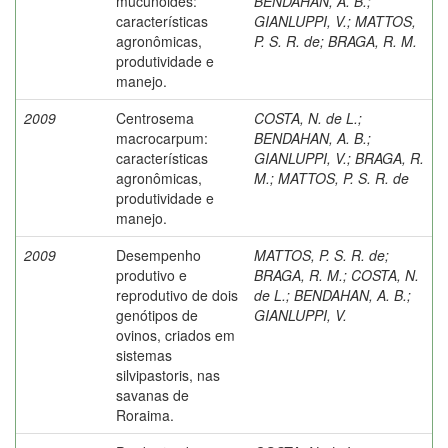
mucunoides:
BENDAHAN, A. B.
;
características
GIANLUPPI, V.
;
MATTOS,
agronômicas,
P. S. R. de
;
BRAGA, R. M.
produtividade e
manejo.
2009
Centrosema
COSTA, N. de L.
;
macrocarpum:
BENDAHAN, A. B.
;
características
GIANLUPPI, V.
;
BRAGA, R.
agronômicas,
M.
;
MATTOS, P. S. R. de
produtividade e
manejo.
2009
Desempenho
MATTOS, P. S. R. de
;
produtivo e
BRAGA, R. M.
;
COSTA, N.
reprodutivo de dois
de L.
;
BENDAHAN, A. B.
;
genótipos de
GIANLUPPI, V.
ovinos, criados em
sistemas
silvipastoris, nas
savanas de
Roraima.