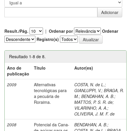
Result./Pág.
|
Ordenar por
Ordenar
Registro(s)
Resultado 1-8 de 8.
Ano de
Título
Autor(es)
publicação
2009
Alternativas
COSTA, N. de L.
;
tecnológicas para
GIANLUPPI, V.
;
BRAGA, R.
a pecuária de
M.
;
BENDAHAN, A. B.
;
Roraima.
MATTOS, P. S. R. de
;
VILARINHO, A. A.
;
OLIVEIRA, J. M. F. de
2008
Potencial da Cana-
BENDAHAN, A. B.
;
de-açúcar para os
COSTA, N. de L.
;
BRAGA,