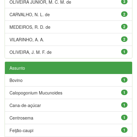
OLIVEIRA JUNIOR, M. C. M. de
3
CARVALHO, N. L. de
2
MEDEIROS, R. D. de
2
VILARINHO, A. A.
2
OLIVEIRA, J. M. F. de
1
Assunto
Bovino
1
Calopogonium Mucunoides
1
Cana-de-açúcar
1
Centrosema
1
Feijão-caupi
1