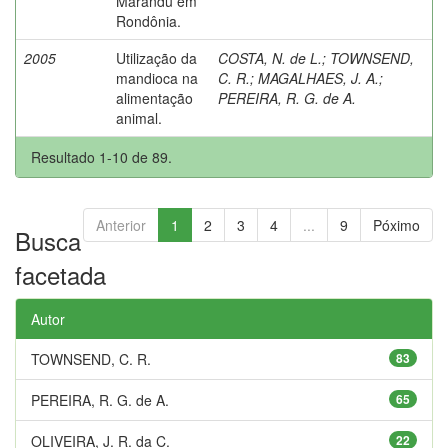
Marandu em
Rondônia.
2005
Utilização da
COSTA, N. de L.
;
TOWNSEND,
mandioca na
C. R.
;
MAGALHAES, J. A.
;
alimentação
PEREIRA, R. G. de A.
animal.
Resultado 1-10 de 89.
Anterior
1
2
3
4
...
9
Póximo
Busca
facetada
Autor
TOWNSEND, C. R.
83
PEREIRA, R. G. de A.
65
OLIVEIRA, J. R. da C.
22