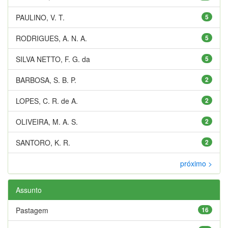
PAULINO, V. T.
5
RODRIGUES, A. N. A.
5
SILVA NETTO, F. G. da
5
BARBOSA, S. B. P.
2
LOPES, C. R. de A.
2
OLIVEIRA, M. A. S.
2
SANTORO, K. R.
2
próximo >
Assunto
Pastagem
16