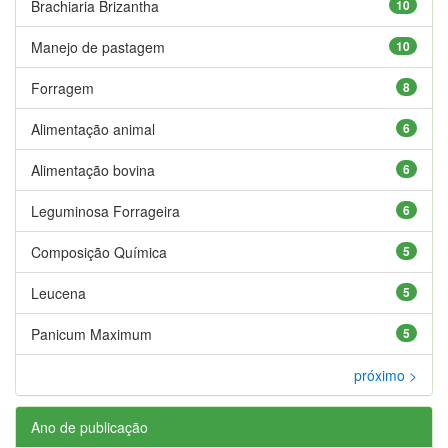
Brachiaria Brizantha
10
Manejo de pastagem
10
Forragem
8
Alimentação animal
6
Alimentação bovina
6
Leguminosa Forrageira
6
Composição Química
5
Leucena
5
Panicum Maximum
5
próximo >
Ano de publicação