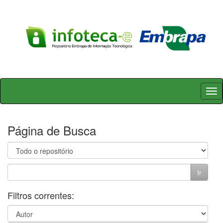
Skip
navigation
Página de Busca
Filtros correntes: