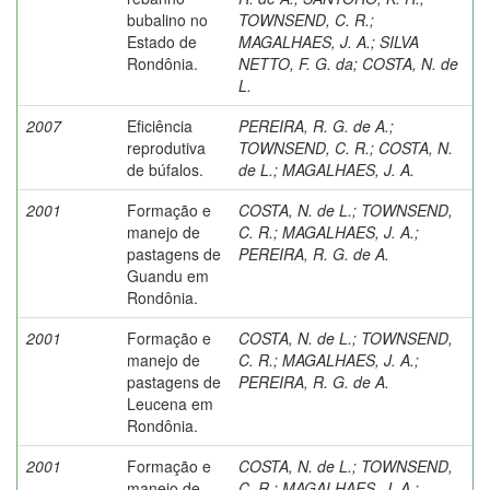
bubalino no
TOWNSEND, C. R.
;
Estado de
MAGALHAES, J. A.
;
SILVA
Rondônia.
NETTO, F. G. da
;
COSTA, N. de
L.
2007
Eficiência
PEREIRA, R. G. de A.
;
reprodutiva
TOWNSEND, C. R.
;
COSTA, N.
de búfalos.
de L.
;
MAGALHAES, J. A.
2001
Formação e
COSTA, N. de L.
;
TOWNSEND,
manejo de
C. R.
;
MAGALHAES, J. A.
;
pastagens de
PEREIRA, R. G. de A.
Guandu em
Rondônia.
2001
Formação e
COSTA, N. de L.
;
TOWNSEND,
manejo de
C. R.
;
MAGALHAES, J. A.
;
pastagens de
PEREIRA, R. G. de A.
Leucena em
Rondônia.
2001
Formação e
COSTA, N. de L.
;
TOWNSEND,
manejo de
C. R.
;
MAGALHAES, J. A.
;