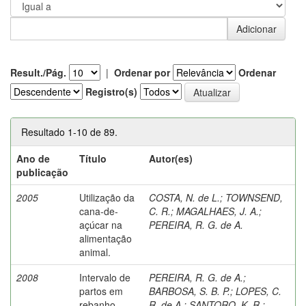
Result./Pág.
|
Ordenar por
Ordenar
Registro(s)
Resultado 1-10 de 89.
Ano de
Título
Autor(es)
publicação
2005
Utilização da
COSTA, N. de L.
;
TOWNSEND,
cana-de-
C. R.
;
MAGALHAES, J. A.
;
açúcar na
PEREIRA, R. G. de A.
alimentação
animal.
2008
Intervalo de
PEREIRA, R. G. de A.
;
partos em
BARBOSA, S. B. P.
;
LOPES, C.
rebanho
R. de A.
;
SANTORO, K. R.
;