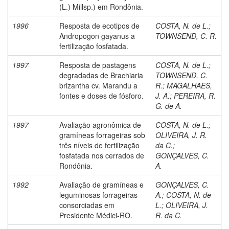
(L.) Millsp.) em Rondônia.
1996
Resposta de ecotipos de
COSTA, N. de L.
;
Andropogon gayanus a
TOWNSEND, C. R.
fertilização fosfatada.
1997
Resposta de pastagens
COSTA, N. de L.
;
degradadas de Brachiaria
TOWNSEND, C.
brizantha cv. Marandu a
R.
;
MAGALHAES,
fontes e doses de fósforo.
J. A.
;
PEREIRA, R.
G. de A.
1997
Avaliação agronômica de
COSTA, N. de L.
;
gramíneas forrageiras sob
OLIVEIRA, J. R.
três níveis de fertilização
da C.
;
fosfatada nos cerrados de
GONÇALVES, C.
Rondônia.
A.
1992
Avaliação de gramíneas e
GONÇALVES, C.
leguminosas forrageiras
A.
;
COSTA, N. de
consorciadas em
L.
;
OLIVEIRA, J.
Presidente Médici-RO.
R. da C.