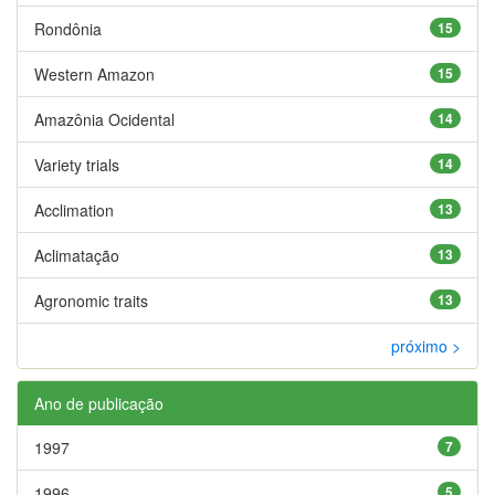
Rondônia
15
Western Amazon
15
Amazônia Ocidental
14
Variety trials
14
Acclimation
13
Aclimatação
13
Agronomic traits
13
próximo >
Ano de publicação
1997
7
1996
5