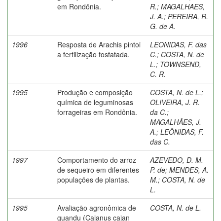
em Rondônia.
R.
;
MAGALHAES,
J. A.
;
PEREIRA, R.
G. de A.
1996
Resposta de Arachis pintoi
LEONIDAS, F. das
a fertilização fosfatada.
C.
;
COSTA, N. de
L.
;
TOWNSEND,
C. R.
1995
Produção e composição
COSTA, N. de L.
;
química de leguminosas
OLIVEIRA, J. R.
forrageiras em Rondônia.
da C.
;
MAGALHÃES, J.
A.
;
LEÔNIDAS, F.
das C.
1997
Comportamento do arroz
AZEVEDO, D. M.
de sequeiro em diferentes
P. de
;
MENDES, A.
populações de plantas.
M.
;
COSTA, N. de
L.
1995
Avaliação agronômica de
COSTA, N. de L.
guandu (Cajanus cajan