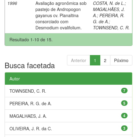
1996
Avaliação agronômica sob
COSTA, N. de L.
;
pastejo de Andropogon
MAGALHÃES, J.
gayanus cv. Planaltina
A.
;
PEREIRA, R.
consorciado com
G. de A.
;
Desmodium ovalifolium.
TOWNSEND, C. R.
Resultado 1-10 de 15.
Anterior
1
2
Póximo
Busca facetada
Autor
TOWNSEND, C. R.
7
PEREIRA, R. G. de A.
5
MAGALHAES, J. A.
4
OLIVEIRA, J. R. da C.
3