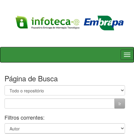
Skip
navigation
Página de Busca
Filtros correntes: