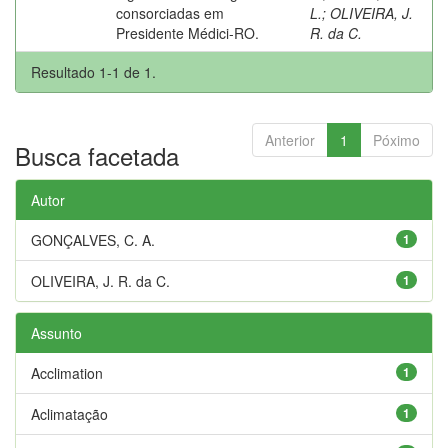
consorciadas em
L.
;
OLIVEIRA, J.
Presidente Médici-RO.
R. da C.
Resultado 1-1 de 1.
Anterior
1
Póximo
Busca facetada
Autor
GONÇALVES, C. A.
1
OLIVEIRA, J. R. da C.
1
Assunto
Acclimation
1
Aclimatação
1