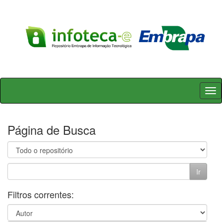
Skip
navigation
Página de Busca
Filtros correntes: