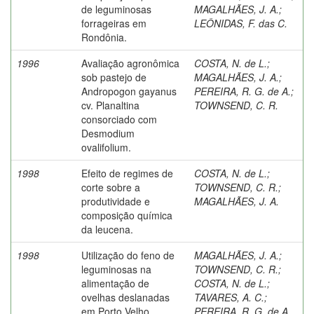
de leguminosas
MAGALHÃES, J. A.
;
forrageiras em
LEÔNIDAS, F. das C.
Rondônia.
1996
Avaliação agronômica
COSTA, N. de L.
;
sob pastejo de
MAGALHÃES, J. A.
;
Andropogon gayanus
PEREIRA, R. G. de A.
;
cv. Planaltina
TOWNSEND, C. R.
consorciado com
Desmodium
ovalifolium.
1998
Efeito de regimes de
COSTA, N. de L.
;
corte sobre a
TOWNSEND, C. R.
;
produtividade e
MAGALHÃES, J. A.
composição química
da leucena.
1998
Utilização do feno de
MAGALHÃES, J. A.
;
leguminosas na
TOWNSEND, C. R.
;
alimentação de
COSTA, N. de L.
;
ovelhas deslanadas
TAVARES, A. C.
;
em Porto Velho,
PEREIRA, R. G. de A.