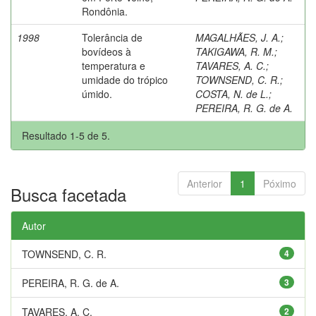
Rondônia.
1998
Tolerância de
MAGALHÃES, J. A.
;
bovídeos à
TAKIGAWA, R. M.
;
temperatura e
TAVARES, A. C.
;
umidade do trópico
TOWNSEND, C. R.
;
úmido.
COSTA, N. de L.
;
PEREIRA, R. G. de A.
Resultado 1-5 de 5.
Anterior
1
Póximo
Busca facetada
Autor
TOWNSEND, C. R.
4
PEREIRA, R. G. de A.
3
TAVARES, A. C.
2