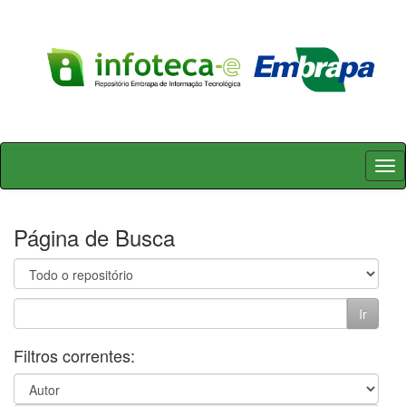
Skip
navigation
Página de Busca
Filtros correntes: