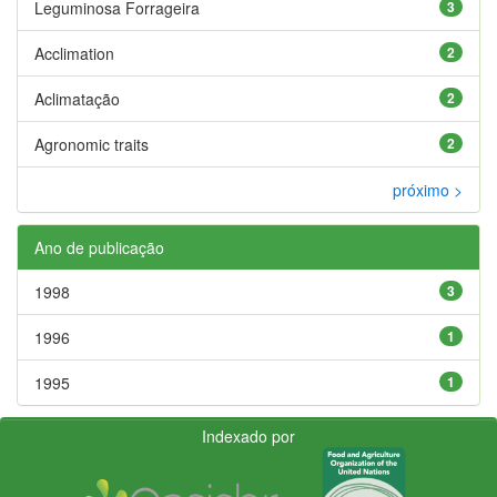
Leguminosa Forrageira
3
Acclimation
2
Aclimatação
2
Agronomic traits
2
próximo >
Ano de publicação
1998
3
1996
1
1995
1
Indexado por