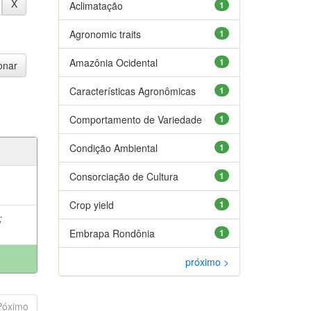
Aclimatação
1
Agronomic traits
1
Amazônia Ocidental
1
Características Agronômicas
1
Comportamento de Variedade
1
Condição Ambiental
1
Consorciação de Cultura
1
Crop yield
1
;
Embrapa Rondônia
1
próximo >
Póximo