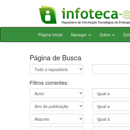
Skip
Página inicial
Navegar
Sobre
Est
navigation
Página de Busca
Filtros correntes: