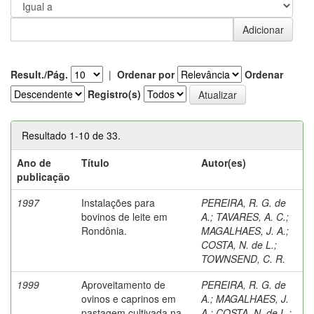
Result./Pág.
|
Ordenar por
Ordenar
Registro(s)
Resultado 1-10 de 33.
Ano de
Título
Autor(es)
publicação
1997
Instalações para
PEREIRA, R. G. de
bovinos de leite em
A.
;
TAVARES, A. C.
;
Rondônia.
MAGALHAES, J. A.
;
COSTA, N. de L.
;
TOWNSEND, C. R.
1999
Aproveitamento de
PEREIRA, R. G. de
ovinos e caprinos em
A.
;
MAGALHAES, J.
pastagem cultivada na
A.
;
COSTA, N. de L.
;