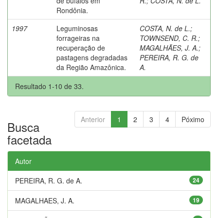
de búfalos em
R.
;
COSTA, N. de L.
Rondônia.
1997
Leguminosas
COSTA, N. de L.
;
forrageiras na
TOWNSEND, C. R.
;
recuperação de
MAGALHÃES, J. A.
;
pastagens degradadas
PEREIRA, R. G. de
da Região Amazônica.
A.
Resultado 1-10 de 33.
Anterior
1
2
3
4
Póximo
Busca
facetada
Autor
PEREIRA, R. G. de A.
24
MAGALHAES, J. A.
19