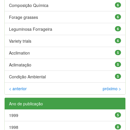
Composição Química
6
Forage grasses
6
Leguminosa Forrageira
6
Variety trials
6
Acclimation
5
Aclimatação
5
Condição Ambiental
5
< anterior
próximo >
Ano de publicação
1999
5
1998
8