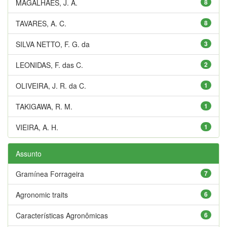
MAGALHÃES, J. A.
8
TAVARES, A. C.
8
SILVA NETTO, F. G. da
3
LEONIDAS, F. das C.
2
OLIVEIRA, J. R. da C.
1
TAKIGAWA, R. M.
1
VIEIRA, A. H.
1
Assunto
Gramínea Forrageira
7
Agronomic traits
6
Características Agronômicas
6