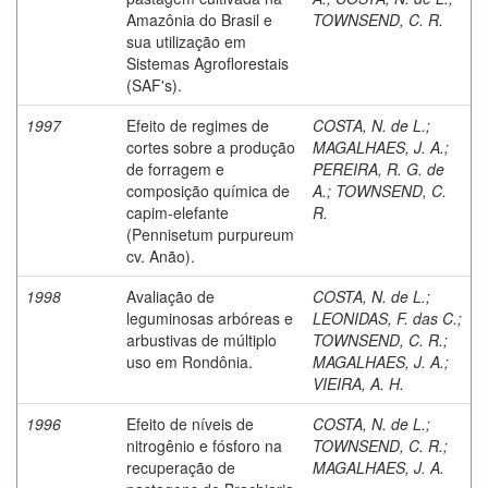
Amazônia do Brasil e
TOWNSEND, C. R.
sua utilização em
Sistemas Agroflorestais
(SAF's).
1997
Efeito de regimes de
COSTA, N. de L.
;
cortes sobre a produção
MAGALHAES, J. A.
;
de forragem e
PEREIRA, R. G. de
composição química de
A.
;
TOWNSEND, C.
capim-elefante
R.
(Pennisetum purpureum
cv. Anão).
1998
Avaliação de
COSTA, N. de L.
;
leguminosas arbóreas e
LEONIDAS, F. das C.
;
arbustivas de múltiplo
TOWNSEND, C. R.
;
uso em Rondônia.
MAGALHAES, J. A.
;
VIEIRA, A. H.
1996
Efeito de níveis de
COSTA, N. de L.
;
nitrogênio e fósforo na
TOWNSEND, C. R.
;
recuperação de
MAGALHAES, J. A.