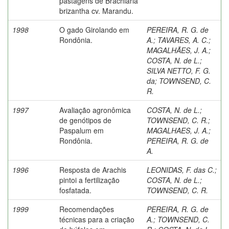
pastagens de Brachiaria
brizantha cv. Marandu.
1998
O gado Girolando em
PEREIRA, R. G. de
Rondônia.
A.
;
TAVARES, A. C.
;
MAGALHÃES, J. A.
;
COSTA, N. de L.
;
SILVA NETTO, F. G.
da
;
TOWNSEND, C.
R.
1997
Avaliação agronômica
COSTA, N. de L.
;
de genótipos de
TOWNSEND, C. R.
;
Paspalum em
MAGALHAES, J. A.
;
Rondônia.
PEREIRA, R. G. de
A.
1996
Resposta de Arachis
LEONIDAS, F. das C.
;
pintoi a fertilização
COSTA, N. de L.
;
fosfatada.
TOWNSEND, C. R.
1999
Recomendações
PEREIRA, R. G. de
técnicas para a criação
A.
;
TOWNSEND, C.