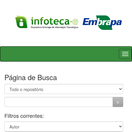
Skip
navigation
Página de Busca
Filtros correntes: