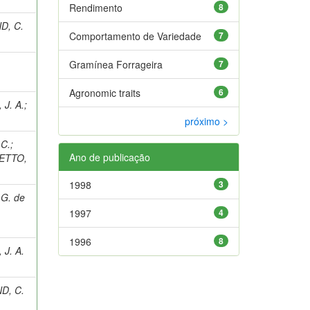
Rendimento
8
D, C.
Comportamento de Variedade
7
Gramínea Forrageira
7
Agronomic traits
6
J. A.
;
próximo >
 C.
;
Ano de publicação
NETTO,
1998
3
 G. de
1997
4
1996
8
J. A.
D, C.