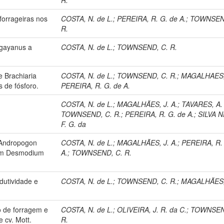
orrageiras nos
COSTA, N. de L.
;
PEREIRA, R. G. de A.
;
TOWNSEN
R.
 gayanus a
COSTA, N. de L.
;
TOWNSEND, C. R.
 Brachiaria
COSTA, N. de L.
;
TOWNSEND, C. R.
;
MAGALHAES, 
 de fósforo.
PEREIRA, R. G. de A.
.
COSTA, N. de L.
;
MAGALHÃES, J. A.
;
TAVARES, A.
TOWNSEND, C. R.
;
PEREIRA, R. G. de A.
;
SILVA 
F. G. da
 Andropogon
COSTA, N. de L.
;
MAGALHÃES, J. A.
;
PEREIRA, R.
com Desmodium
A.
;
TOWNSEND, C. R.
dutividade e
COSTA, N. de L.
;
TOWNSEND, C. R.
;
MAGALHÃES, 
o de forragem e
COSTA, N. de L.
;
OLIVEIRA, J. R. da C.
;
TOWNSEN
 cv. Mott.
R.