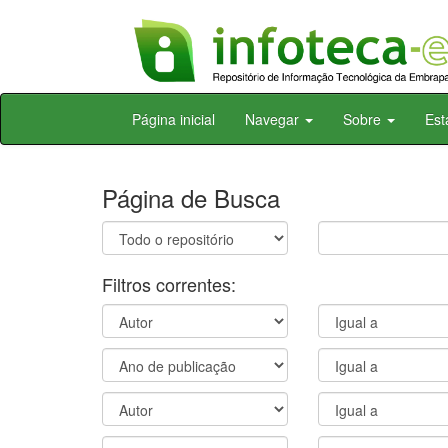
Skip
Página inicial
Navegar
Sobre
Est
navigation
Página de Busca
Filtros correntes: