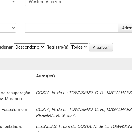
rdenar
Registro(s)
Autor(es)
ro na recuperação
COSTA, N. de L.
;
TOWNSEND, C. R.
;
MAGALHAES, 
cv. Marandu.
de Paspalum em
COSTA, N. de L.
;
TOWNSEND, C. R.
;
MAGALHAES, 
PEREIRA, R. G. de A.
ão fosfatada.
LEONIDAS, F. das C.
;
COSTA, N. de L.
;
TOWNSEND
R.