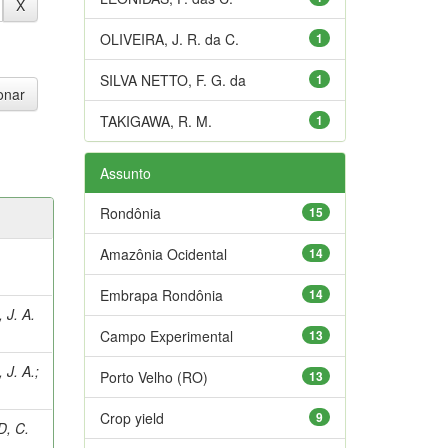
OLIVEIRA, J. R. da C.
1
SILVA NETTO, F. G. da
1
TAKIGAWA, R. M.
1
Assunto
Rondônia
15
Amazônia Ocidental
14
Embrapa Rondônia
14
J. A.
Campo Experimental
13
J. A.
;
Porto Velho (RO)
13
Crop yield
9
, C.