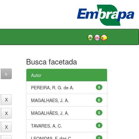
Busca facetada
Autor
PEREIRA, R. G. de A.
9
MAGALHAES, J. A.
6
MAGALHÃES, J. A.
5
TAVARES, A. C.
4
LEONIDAS, F. das C.
1