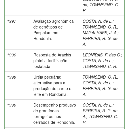
da
;
TOWNSEND, C.
R.
1997
Avaliação agronômica
COSTA, N. de L.
;
de genótipos de
TOWNSEND, C. R.
;
Paspalum em
MAGALHAES, J. A.
;
Rondônia.
PEREIRA, R. G. de
A.
1996
Resposta de Arachis
LEONIDAS, F. das C.
;
pintoi a fertilização
COSTA, N. de L.
;
fosfatada.
TOWNSEND, C. R.
1998
Uréia pecuária:
TOWNSEND, C. R.
;
alternativa para a
COSTA, N. de L.
;
produção de carne e
PEREIRA, R. G. de
leite em Rondônia.
A.
1996
Desempenho produtivo
COSTA, N. de L.
;
de gramíneas
PEREIRA, R. G. de
forrageiras nos
A.
;
TOWNSEND, C.
cerrados de Rondônia.
R.