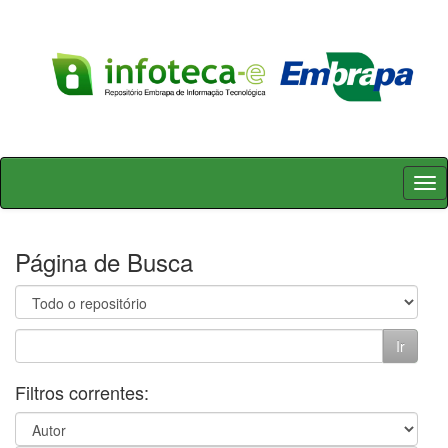
Skip
navigation
Página de Busca
Filtros correntes: