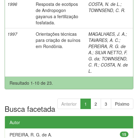
1996
Resposta de ecotipos
COSTA, N. de L.
;
de Andropogon
TOWNSEND, C. R.
gayanus a fertilização
fosfatada.
1997
Orientações técnicas
MAGALHAES, J. A.
;
para criação de suínos
TAVARES, A. C.
;
em Rondônia.
PEREIRA, R. G. de
A.
;
SILVA NETTO, F.
G. da
;
TOWNSEND,
C. R.
;
COSTA, N. de
L.
Resultado 1-10 de 23.
Anterior
1
2
3
Póximo
Busca facetada
Autor
PEREIRA, R. G. de A.
15