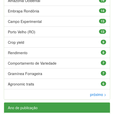
Amazônia Ocidental
14
Embrapa Rondônia
14
Campo Experimental
13
Porto Velho (RO)
13
Crop yield
9
Rendimento
8
Comportamento de Variedade
7
Gramínea Forrageira
7
Agronomic traits
6
próximo >
Ano de publicação