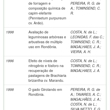
de forragem e
PEREIRA, R. G. de
composição química de
A.
;
TOWNSEND, C.
capim-elefante
R.
(Pennisetum purpureum
cv. Anão).
1998
Avaliação de
COSTA, N. de L.
;
leguminosas arbóreas e
LEONIDAS, F. das C.
;
arbustivas de múltiplo
TOWNSEND, C. R.
;
uso em Rondônia.
MAGALHAES, J. A.
;
VIEIRA, A. H.
1996
Efeito de níveis de
COSTA, N. de L.
;
nitrogênio e fósforo na
TOWNSEND, C. R.
;
recuperação de
MAGALHAES, J. A.
pastagens de Brachiaria
brizantha cv. Marandu.
1998
O gado Girolando em
PEREIRA, R. G. de
Rondônia.
A.
;
TAVARES, A. C.
;
MAGALHÃES, J. A.
;
COSTA, N. de L.
;
SILVA NETTO, F. G.