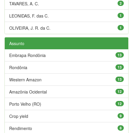
TAVARES, A. C.
2
LEONIDAS, F. das C.
1
OLIVEIRA, J. R. da C.
1
Assunto
Embrapa Rondônia
13
Rondônia
13
Western Amazon
13
Amazônia Ocidental
12
Porto Velho (RO)
12
Crop yield
9
Rendimento
8