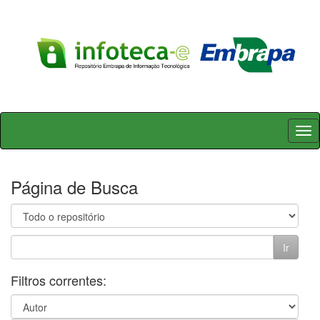
Skip
navigation
Página de Busca
Filtros correntes: