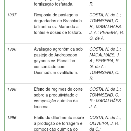
fertilização fosfatada.
R.
1997
Resposta de pastagens
COSTA, N. de L.
;
degradadas de Brachiaria
TOWNSEND, C.
brizantha cv. Marandu a
R.
;
MAGALHAES,
fontes e doses de fósforo.
J. A.
;
PEREIRA, R.
G. de A.
1996
Avaliação agronômica sob
COSTA, N. de L.
;
pastejo de Andropogon
MAGALHÃES, J.
gayanus cv. Planaltina
A.
;
PEREIRA, R.
consorciado com
G. de A.
;
Desmodium ovalifolium.
TOWNSEND, C.
R.
1998
Efeito de regimes de corte
COSTA, N. de L.
;
sobre a produtividade e
TOWNSEND, C.
composição química da
R.
;
MAGALHÃES,
leucena.
J. A.
1996
Efeito do diferimento sobre
COSTA, N. de L.
;
a produção de forragem e
OLIVEIRA, J. R.
composição química do
da C.
;