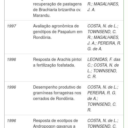
recuperação de pastagens
R.
;
MAGALHAES,
de Brachiaria brizantha cv.
J. A.
Marandu.
1997
Avaliação agronômica de
COSTA, N. de L.
;
genótipos de Paspalum em
TOWNSEND, C.
Rondônia.
R.
;
MAGALHAES,
J. A.
;
PEREIRA, R.
G. de A.
1996
Resposta de Arachis pintoi
LEONIDAS, F. das
a fertilização fosfatada.
C.
;
COSTA, N. de
L.
;
TOWNSEND,
C. R.
1996
Desempenho produtivo de
COSTA, N. de L.
;
gramíneas forrageiras nos
PEREIRA, R. G.
cerrados de Rondônia.
de A.
;
TOWNSEND, C.
R.
1996
Resposta de ecotipos de
COSTA, N. de L.
;
Andropogon gayanus a
TOWNSEND, C.