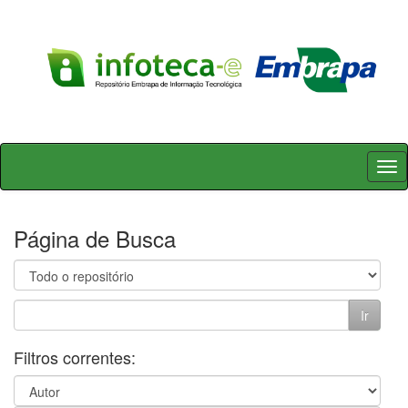
Skip
navigation
Página de Busca
Filtros correntes: