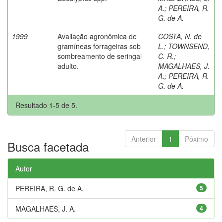
A.
;
PEREIRA, R.
G. de A.
1999
Avaliação agronômica de
COSTA, N. de
gramíneas forrageiras sob
L.
;
TOWNSEND,
sombreamento de seringal
C. R.
;
adulto.
MAGALHAES, J.
A.
;
PEREIRA, R.
G. de A.
Resultado 1-5 de 5.
Anterior
1
Póximo
Busca facetada
Autor
PEREIRA, R. G. de A.
5
MAGALHAES, J. A.
4