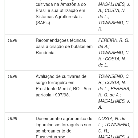
cultivada na Amazônia do
MAGALHAES, J.
Brasil e sua utilização em
A.
;
COSTA, N.
Sistemas Agroflorestais
de L.
;
(SAF's).
TOWNSEND, C.
R.
1999
Recomendações técnicas
PEREIRA, R. G.
para a criação de búfalos em
de A.
;
Rondônia.
TOWNSEND, C.
R.
;
COSTA, N.
de L.
1999
Avaliação de cultivares de
TOWNSEND, C.
sorgo forrageiro em
R.
;
COSTA, N.
Presidente Médici, RO - Ano
de L.
;
PEREIRA,
agrícola 1997/98.
R. G. de A.
;
MAGALHAES, J.
A.
1999
Desempenho agronômico de
COSTA, N. de
leguminosas forrageiras sob
L.
;
TOWNSEND,
sombreamento de
C. R.
;
Eucalyptus spp.
MAGALHAES, J.