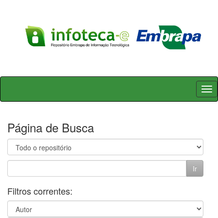
Skip
navigation
Página de Busca
Filtros correntes: