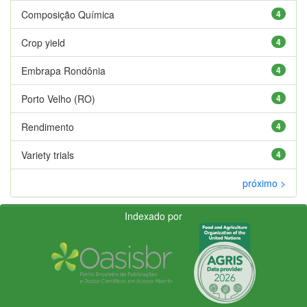
Composição Química
4
Crop yield
4
Embrapa Rondônia
4
Porto Velho (RO)
4
Rendimento
4
Variety trials
4
próximo >
Indexado por