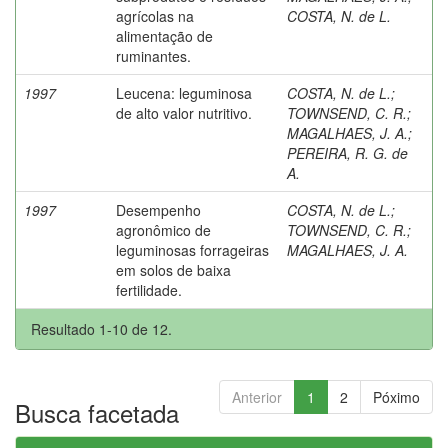
agrícolas na
COSTA, N. de L.
alimentação de
ruminantes.
1997
Leucena: leguminosa
COSTA, N. de L.
;
de alto valor nutritivo.
TOWNSEND, C. R.
;
MAGALHAES, J. A.
;
PEREIRA, R. G. de
A.
1997
Desempenho
COSTA, N. de L.
;
agronômico de
TOWNSEND, C. R.
;
leguminosas forrageiras
MAGALHAES, J. A.
em solos de baixa
fertilidade.
Resultado 1-10 de 12.
Anterior
1
2
Póximo
Busca facetada