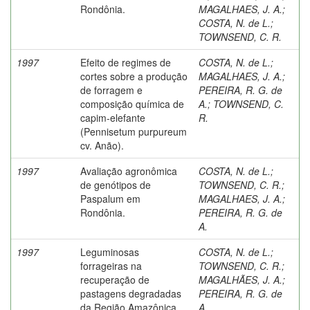
Rondônia.
MAGALHAES, J. A.
;
COSTA, N. de L.
;
TOWNSEND, C. R.
1997
Efeito de regimes de
COSTA, N. de L.
;
cortes sobre a produção
MAGALHAES, J. A.
;
de forragem e
PEREIRA, R. G. de
composição química de
A.
;
TOWNSEND, C.
capim-elefante
R.
(Pennisetum purpureum
cv. Anão).
1997
Avaliação agronômica
COSTA, N. de L.
;
de genótipos de
TOWNSEND, C. R.
;
Paspalum em
MAGALHAES, J. A.
;
Rondônia.
PEREIRA, R. G. de
A.
1997
Leguminosas
COSTA, N. de L.
;
forrageiras na
TOWNSEND, C. R.
;
recuperação de
MAGALHÃES, J. A.
;
pastagens degradadas
PEREIRA, R. G. de
da Região Amazônica.
A.