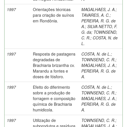
1997
Orientações técnicas
MAGALHAES, J. A.
;
para criação de suínos
TAVARES, A. C.
;
em Rondônia.
PEREIRA, R. G. de
A.
;
SILVA NETTO, F.
G. da
;
TOWNSEND,
C. R.
;
COSTA, N. de
L.
1997
Resposta de pastagens
COSTA, N. de L.
;
degradadas de
TOWNSEND, C. R.
;
Brachiaria brizantha cv.
MAGALHAES, J. A.
;
Marandu a fontes e
PEREIRA, R. G. de
doses de fósforo.
A.
1997
Efeito do diferimento
COSTA, N. de L.
;
sobre a produção de
TOWNSEND, C. R.
;
forragem e composição
MAGALHAES, J. A.
;
química de Brachiaria
PEREIRA, R. G. de
humidicola.
A.
1997
Utilização de
TOWNSEND, C. R.
;
subprodutos e resíduos
MAGALHAES, J. A.
;