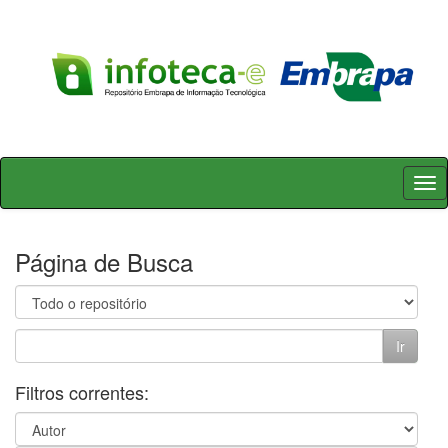
Skip
navigation
Página de Busca
Filtros correntes: