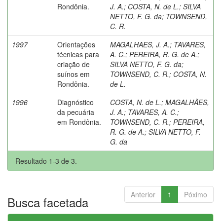
Rondônia.
J. A.
;
COSTA, N. de L.
;
SILVA
NETTO, F. G. da
;
TOWNSEND,
C. R.
1997
Orientações
MAGALHAES, J. A.
;
TAVARES,
técnicas para
A. C.
;
PEREIRA, R. G. de A.
;
criação de
SILVA NETTO, F. G. da
;
suínos em
TOWNSEND, C. R.
;
COSTA, N.
Rondônia.
de L.
1996
Diagnóstico
COSTA, N. de L.
;
MAGALHÃES,
da pecuária
J. A.
;
TAVARES, A. C.
;
em Rondônia.
TOWNSEND, C. R.
;
PEREIRA,
R. G. de A.
;
SILVA NETTO, F.
G. da
Resultado 1-3 de 3.
Anterior
1
Póximo
Busca facetada