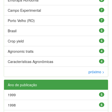
Campo Experimental
7
Porto Velho (RO)
7
Brasil
5
Crop yield
5
Agronomic traits
4
Características Agronômicas
4
próximo >
Ano de publicação
1999
5
1998
6