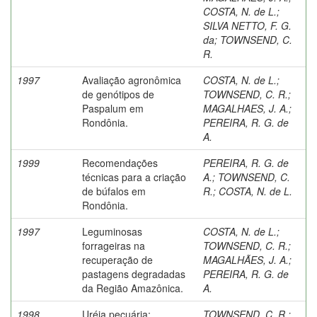
COSTA, N. de L.
;
SILVA NETTO, F. G.
da
;
TOWNSEND, C.
R.
1997
Avaliação agronômica
COSTA, N. de L.
;
de genótipos de
TOWNSEND, C. R.
;
Paspalum em
MAGALHAES, J. A.
;
Rondônia.
PEREIRA, R. G. de
A.
1999
Recomendações
PEREIRA, R. G. de
técnicas para a criação
A.
;
TOWNSEND, C.
de búfalos em
R.
;
COSTA, N. de L.
Rondônia.
1997
Leguminosas
COSTA, N. de L.
;
forrageiras na
TOWNSEND, C. R.
;
recuperação de
MAGALHÃES, J. A.
;
pastagens degradadas
PEREIRA, R. G. de
da Região Amazônica.
A.
1998
Uréia pecuária:
TOWNSEND, C. R.
;