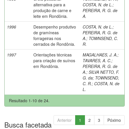
alternativa para a
COSTA, N. de L.
;
produção de carne e
PEREIRA, R. G. de
leite em Rondônia.
A.
1996
Desempenho produtivo
COSTA, N. de L.
;
de gramíneas
PEREIRA, R. G. de
forrageiras nos
A.
;
TOWNSEND, C.
cerrados de Rondônia.
R.
1997
Orientações técnicas
MAGALHAES, J. A.
;
para criação de suínos
TAVARES, A. C.
;
em Rondônia.
PEREIRA, R. G. de
A.
;
SILVA NETTO, F.
G. da
;
TOWNSEND,
C. R.
;
COSTA, N. de
L.
Resultado 1-10 de 24.
Anterior
1
2
3
Póximo
Busca facetada