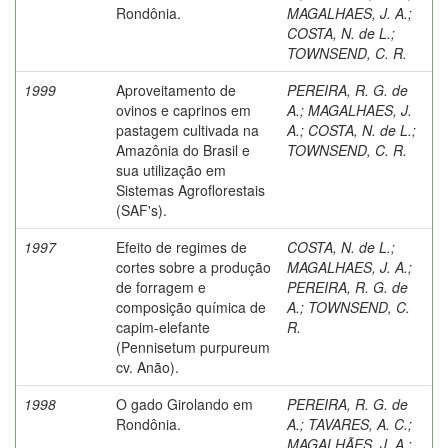
Rondônia.
MAGALHAES, J. A.
;
COSTA, N. de L.
;
TOWNSEND, C. R.
1999
Aproveitamento de
PEREIRA, R. G. de
ovinos e caprinos em
A.
;
MAGALHAES, J.
pastagem cultivada na
A.
;
COSTA, N. de L.
;
Amazônia do Brasil e
TOWNSEND, C. R.
sua utilização em
Sistemas Agroflorestais
(SAF's).
1997
Efeito de regimes de
COSTA, N. de L.
;
cortes sobre a produção
MAGALHAES, J. A.
;
de forragem e
PEREIRA, R. G. de
composição química de
A.
;
TOWNSEND, C.
capim-elefante
R.
(Pennisetum purpureum
cv. Anão).
1998
O gado Girolando em
PEREIRA, R. G. de
Rondônia.
A.
;
TAVARES, A. C.
;
MAGALHÃES, J. A.
;