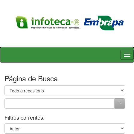
Skip
navigation
Página de Busca
Filtros correntes: