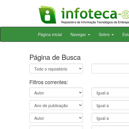
Skip
Página inicial
Navegar
Sobre
Est
navigation
Página de Busca
Filtros correntes: