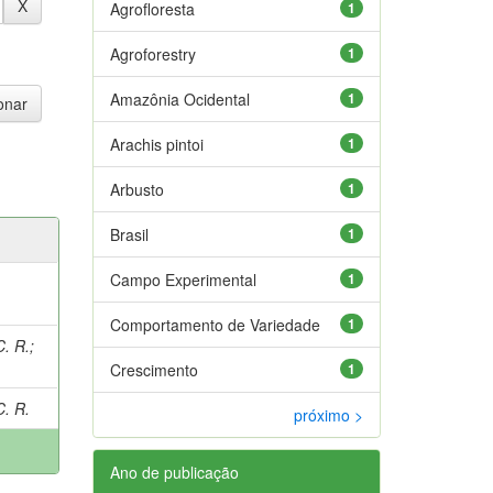
Agrofloresta
1
Agroforestry
1
Amazônia Ocidental
1
Arachis pintoi
1
Arbusto
1
Brasil
1
Campo Experimental
1
Comportamento de Variedade
1
. R.
;
Crescimento
1
. R.
próximo >
Ano de publicação