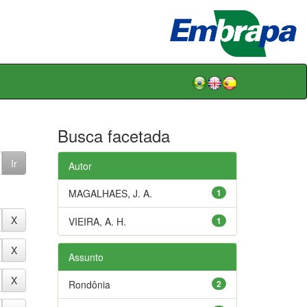
Busca facetada
Autor
MAGALHAES, J. A.
1
VIEIRA, A. H.
1
Assunto
Rondônia
2