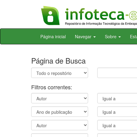
Skip
Página inicial
Navegar
Sobre
Est
navigation
Página de Busca
Filtros correntes: