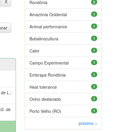
Rondônia
2
Amazônia Ocidental
1
Animal performance
1
Bubalinocultura
1
Calor
1
Campo Experimental
1
Embrapa Rondônia
1
Heat tolerance
1
 de L.
;
Ovino deslanado
1
 G. de
Porto Velho (RO)
1
próximo >