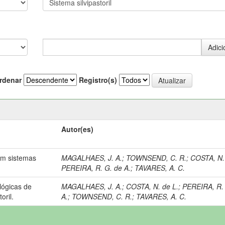
rdenar
Registro(s)
Autor(es)
em sistemas
MAGALHAES, J. A.
;
TOWNSEND, C. R.
;
COSTA, N.
PEREIRA, R. G. de A.
;
TAVARES, A. C.
lógicas de
MAGALHAES, J. A.
;
COSTA, N. de L.
;
PEREIRA, R.
oril.
A.
;
TOWNSEND, C. R.
;
TAVARES, A. C.