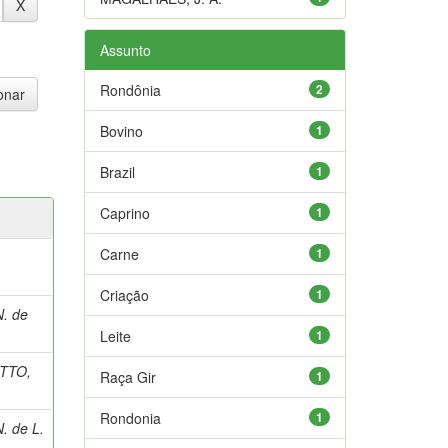
Assunto
Rondônia
2
Bovino
1
Brazil
1
Caprino
1
Carne
1
Criação
1
. de
Leite
1
ETTO,
Raça Gir
1
Rondonia
1
. de L.