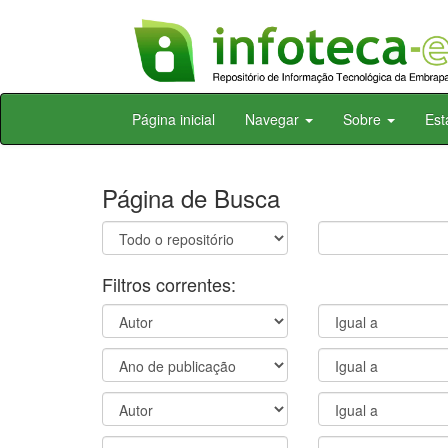
Skip
Página inicial
Navegar
Sobre
Est
navigation
Página de Busca
Filtros correntes: