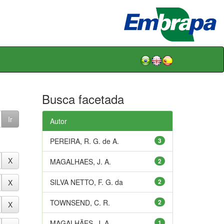
Busca facetada
Autor
PEREIRA, R. G. de A.
3
MAGALHAES, J. A.
2
SILVA NETTO, F. G. da
2
TOWNSEND, C. R.
2
MAGALHÃES, J. A.
1