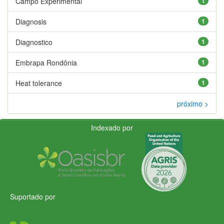
Campo Experimental
1
Diagnosis
1
Diagnostico
1
Embrapa Rondônia
1
Heat tolerance
1
próximo >
Indexado por
Suportado por