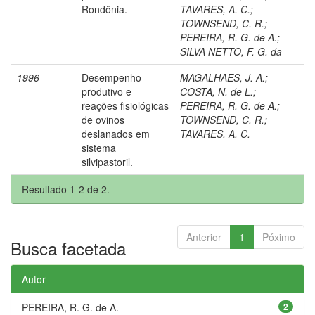
Rondônia.
TAVARES, A. C.
;
TOWNSEND, C. R.
;
PEREIRA, R. G. de A.
;
SILVA NETTO, F. G. da
1996
Desempenho
MAGALHAES, J. A.
;
produtivo e
COSTA, N. de L.
;
reações fisiológicas
PEREIRA, R. G. de A.
;
de ovinos
TOWNSEND, C. R.
;
deslanados em
TAVARES, A. C.
sistema
silvipastoril.
Resultado 1-2 de 2.
Anterior
1
Póximo
Busca facetada
Autor
PEREIRA, R. G. de A.
2