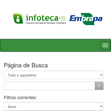
Skip
navigation
Página de Busca
Filtros correntes: