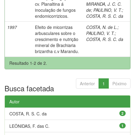
cv. Planaltina á
MIRANDA, J. C. C.
inoculação de fungos
de
;
PAULINO, V. T.
;
endomicorrizicos.
COSTA, R. S. C. da
1997
Efeito de micorrizas
COSTA, N. de L.
;
arbusculares sobre o
PAULINO, V. T.
;
crescimento e nutrição
COSTA, R. S. C. da
mineral de Brachiaria
brizantha c.v Marandu.
Resultado 1-2 de 2.
Anterior
1
Póximo
Busca facetada
Autor
COSTA, R. S. C. da
2
LEÔNIDAS, F. das C.
1