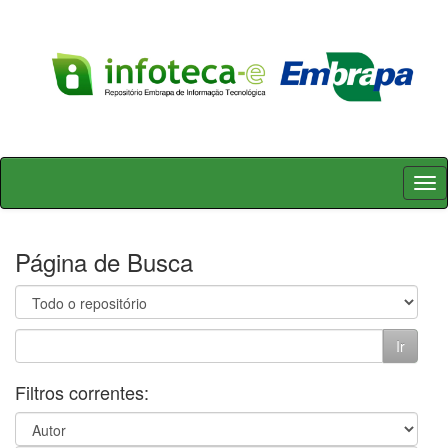
Skip
navigation
Página de Busca
Filtros correntes: