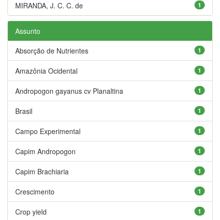
MIRANDA, J. C. C. de
1
Assunto
Absorção de Nutrientes
1
Amazônia Ocidental
1
Andropogon gayanus cv Planaltina
1
Brasil
1
Campo Experimental
1
Capim Andropogon
1
Capim Brachiaria
1
Crescimento
1
Crop yield
1