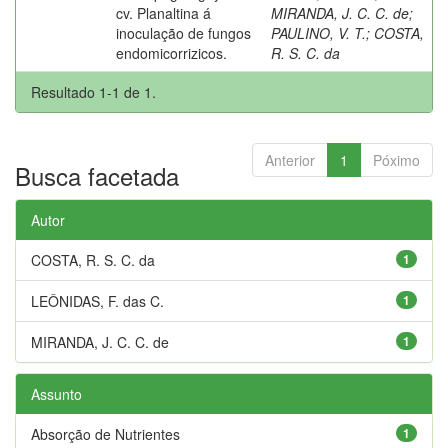
cv. Planaltina á
MIRANDA, J. C. C. de
;
inoculação de fungos
PAULINO, V. T.
;
COSTA,
endomicorrizicos.
R. S. C. da
Resultado 1-1 de 1.
Anterior
1
Póximo
Busca facetada
Autor
COSTA, R. S. C. da
1
LEÔNIDAS, F. das C.
1
MIRANDA, J. C. C. de
1
Assunto
Absorção de Nutrientes
1