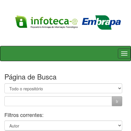
Skip
navigation
Página de Busca
Filtros correntes: