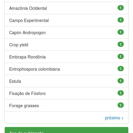
Amazônia Ocidental
1
Campo Experimental
1
Capim Andropogon
1
Crop yield
1
Embrapa Rondônia
1
Entrophospora colombiana
1
Estufa
1
Fixação de Fósforo
1
Forage grasses
1
próximo >
Ano de publicação