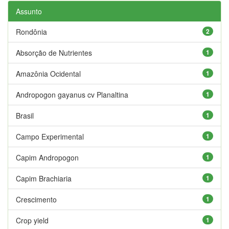
Assunto
Rondônia
2
Absorção de Nutrientes
1
Amazônia Ocidental
1
Andropogon gayanus cv Planaltina
1
Brasil
1
Campo Experimental
1
Capim Andropogon
1
Capim Brachiaria
1
Crescimento
1
Crop yield
1