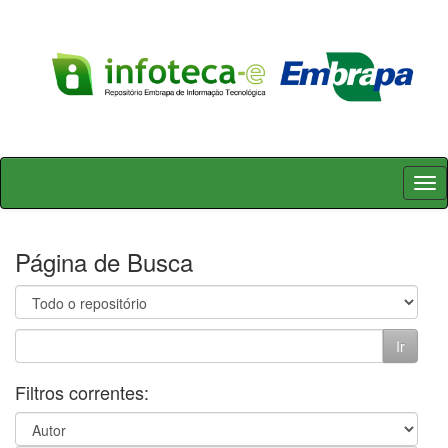
Skip
navigation
Página de Busca
Filtros correntes: