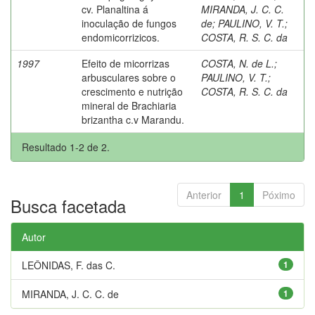
cv. Planaltina á
MIRANDA, J. C. C.
inoculação de fungos
de
;
PAULINO, V. T.
;
endomicorrizicos.
COSTA, R. S. C. da
1997
Efeito de micorrizas
COSTA, N. de L.
;
arbusculares sobre o
PAULINO, V. T.
;
crescimento e nutrição
COSTA, R. S. C. da
mineral de Brachiaria
brizantha c.v Marandu.
Resultado 1-2 de 2.
Anterior
1
Póximo
Busca facetada
Autor
LEÔNIDAS, F. das C.
1
MIRANDA, J. C. C. de
1