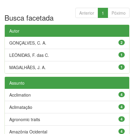
Anterior
1
Póximo
Busca facetada
Autor
GONÇALVES, C. A.
2
LEÔNIDAS, F. das C.
1
MAGALHÃES, J. A.
1
Assunto
Acclimation
4
Aclimatação
4
Agronomic traits
4
Amazônia Ocidental
4