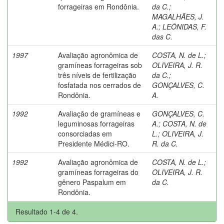
forrageiras em Rondônia.
da C.
;
MAGALHÃES, J.
A.
;
LEÔNIDAS, F.
das C.
1997
Avaliação agronômica de
COSTA, N. de L.
;
gramíneas forrageiras sob
OLIVEIRA, J. R.
três níveis de fertilização
da C.
;
fosfatada nos cerrados de
GONÇALVES, C.
Rondônia.
A.
1992
Avaliação de gramíneas e
GONÇALVES, C.
leguminosas forrageiras
A.
;
COSTA, N. de
consorciadas em
L.
;
OLIVEIRA, J.
Presidente Médici-RO.
R. da C.
1992
Avaliação agronômica de
COSTA, N. de L.
;
gramíneas forrageiras do
OLIVEIRA, J. R.
gênero Paspalum em
da C.
Rondônia.
Resultado 1-4 de 4.