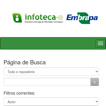
Skip
navigation
Página de Busca
Filtros correntes: