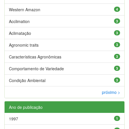
Western Amazon
4
Acclimation
3
Aclimatação
3
Agronomic traits
3
Características Agronômicas
3
Comportamento de Variedade
3
Condição Ambiental
3
próximo >
Ano de publicação
1997
1