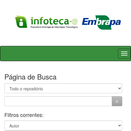
Skip
navigation
Página de Busca
Filtros correntes: