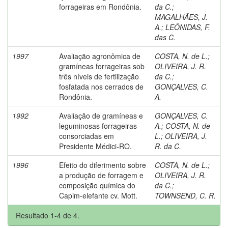
forrageiras em Rondônia.
da C.
;
MAGALHÃES, J.
A.
;
LEÔNIDAS, F.
das C.
1997
Avaliação agronômica de
COSTA, N. de L.
;
gramíneas forrageiras sob
OLIVEIRA, J. R.
três níveis de fertilização
da C.
;
fosfatada nos cerrados de
GONÇALVES, C.
Rondônia.
A.
1992
Avaliação de gramíneas e
GONÇALVES, C.
leguminosas forrageiras
A.
;
COSTA, N. de
consorciadas em
L.
;
OLIVEIRA, J.
Presidente Médici-RO.
R. da C.
1996
Efeito do diferimento sobre
COSTA, N. de L.
;
a produção de forragem e
OLIVEIRA, J. R.
composição química do
da C.
;
Capim-elefante cv. Mott.
TOWNSEND, C. R.
Resultado 1-4 de 4.