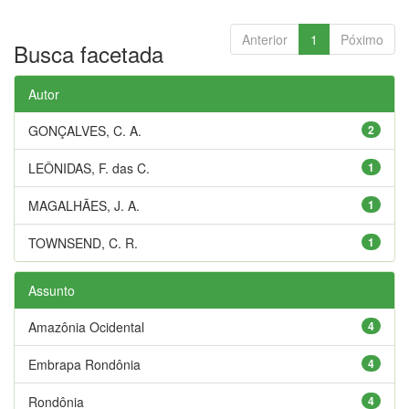
Anterior
1
Póximo
Busca facetada
Autor
GONÇALVES, C. A.
2
LEÔNIDAS, F. das C.
1
MAGALHÃES, J. A.
1
TOWNSEND, C. R.
1
Assunto
Amazônia Ocidental
4
Embrapa Rondônia
4
Rondônia
4