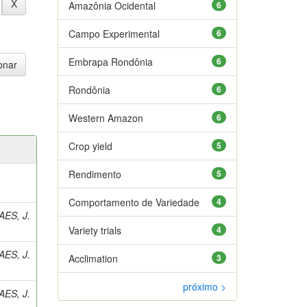
Amazônia Ocidental
6
Campo Experimental
6
Embrapa Rondônia
6
Rondônia
6
Western Amazon
6
Crop yield
5
Rendimento
5
Comportamento de Variedade
4
ES, J.
Variety trials
4
ES, J.
Acclimation
3
próximo >
ES, J.