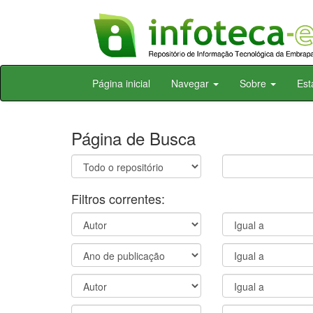
Skip
Página inicial
Navegar
Sobre
Est
navigation
Página de Busca
Filtros correntes: