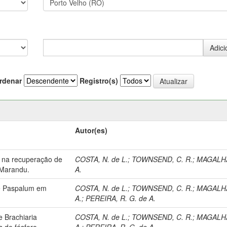
rdenar
Registro(s)
Autor(es)
ro na recuperação de
COSTA, N. de L.
;
TOWNSEND, C. R.
;
MAGALHA
 Marandu.
A.
de Paspalum em
COSTA, N. de L.
;
TOWNSEND, C. R.
;
MAGALHA
A.
;
PEREIRA, R. G. de A.
 Brachiaria
COSTA, N. de L.
;
TOWNSEND, C. R.
;
MAGALHA
 de fósforo.
A.
;
PEREIRA, R. G. de A.