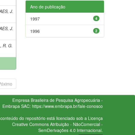
Ano de publicação
ES, J.
1997
4
ES, J.
1996
2
 R. G.
Póximo
Empresa Brasileira de Pesquisa Agropecuária -
Embrapa
SAC:
https://www.embrapa.br/fale-conosco
conteúdo do repositório está licenciado sob a Licença
Creative Commons
Atribuição - NãoComercial -
SemDerivações 4.0 Internacional.