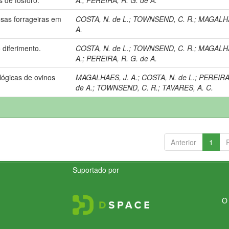
as forrageiras em
COSTA, N. de L.
;
TOWNSEND, C. R.
;
MAGALHA
A.
diferimento.
COSTA, N. de L.
;
TOWNSEND, C. R.
;
MAGALHA
A.
;
PEREIRA, R. G. de A.
lógicas de ovinos
MAGALHAES, J. A.
;
COSTA, N. de L.
;
PEREIRA,
de A.
;
TOWNSEND, C. R.
;
TAVARES, A. C.
Anterior
1
Suportado por
O 