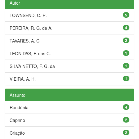
Autor
TOWNSEND, C. R.
5
PEREIRA, R. G. de A.
4
TAVARES, A. C.
2
LEONIDAS, F. das C.
1
SILVA NETTO, F. G. da
1
VIEIRA, A. H.
1
Assunto
Rondônia
4
Caprino
2
Criação
2