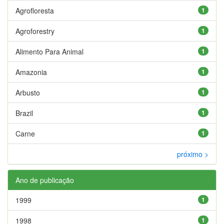
Agrofloresta
1
Agroforestry
1
Alimento Para Animal
1
Amazonia
1
Arbusto
1
Brazil
1
Carne
1
próximo >
Ano de publicação
1999
1
1998
1