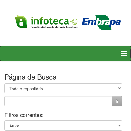
Skip
navigation
Página de Busca
Filtros correntes: