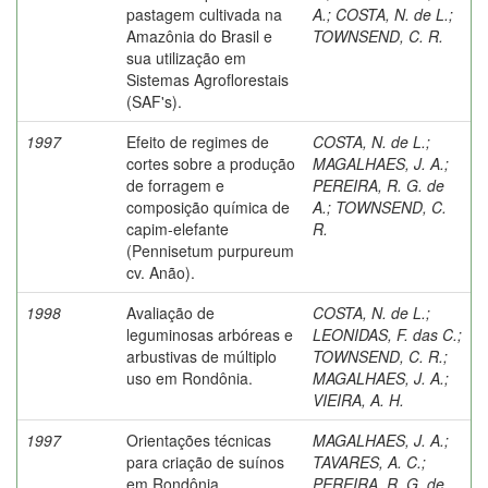
pastagem cultivada na
A.
;
COSTA, N. de L.
;
Amazônia do Brasil e
TOWNSEND, C. R.
sua utilização em
Sistemas Agroflorestais
(SAF's).
1997
Efeito de regimes de
COSTA, N. de L.
;
cortes sobre a produção
MAGALHAES, J. A.
;
de forragem e
PEREIRA, R. G. de
composição química de
A.
;
TOWNSEND, C.
capim-elefante
R.
(Pennisetum purpureum
cv. Anão).
1998
Avaliação de
COSTA, N. de L.
;
leguminosas arbóreas e
LEONIDAS, F. das C.
;
arbustivas de múltiplo
TOWNSEND, C. R.
;
uso em Rondônia.
MAGALHAES, J. A.
;
VIEIRA, A. H.
1997
Orientações técnicas
MAGALHAES, J. A.
;
para criação de suínos
TAVARES, A. C.
;
em Rondônia.
PEREIRA, R. G. de