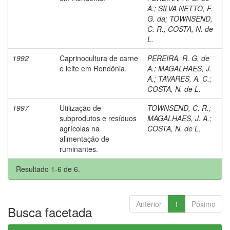
A.
;
SILVA NETTO, F.
G. da
;
TOWNSEND,
C. R.
;
COSTA, N. de
L.
1992
Caprinocultura de carne
PEREIRA, R. G. de
e leite em Rondônia.
A.
;
MAGALHAES, J.
A.
;
TAVARES, A. C.
;
COSTA, N. de L.
1997
Utilização de
TOWNSEND, C. R.
;
subprodutos e resíduos
MAGALHAES, J. A.
;
agrícolas na
COSTA, N. de L.
alimentação de
ruminantes.
Resultado 1-6 de 6.
Anterior
1
Póximo
Busca facetada